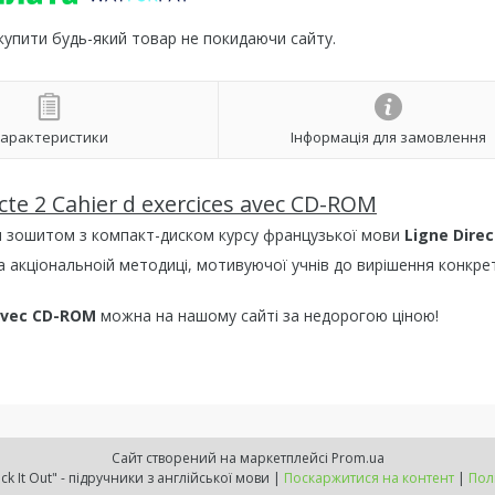
 купити будь-який товар не покидаючи сайту.
арактеристики
Інформація для замовлення
te 2 Cahier d exercices avec CD-ROM
м зошитом з компакт-диском курсу французької мови
Ligne Direc
на акціональноій методиці, мотивуючої учнів до вирішення конкре
 avec CD-ROM
можна на нашому сайті за недорогою ціною!
Сайт створений на маркетплейсі
Prom.ua
Інтернет-магазин "Check It Out" - підручники з англійської мови |
Поскаржитися на контент
|
Пол