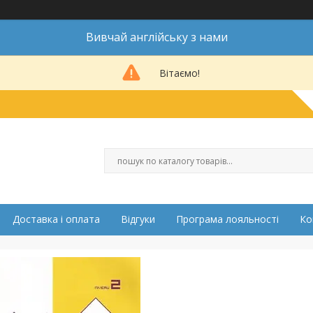
Вивчай англійську з нами
Вітаємо!
Доставка і оплата
Відгуки
Програма лояльності
Ко