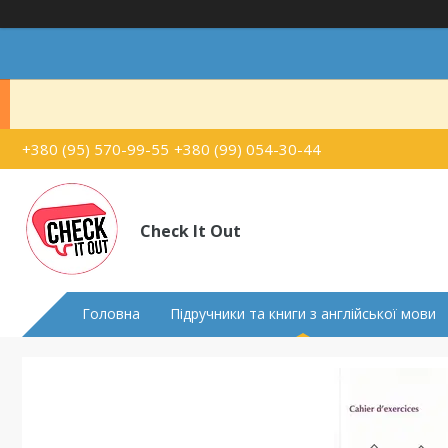
+380 (95) 570-99-55
+380 (99) 054-30-44
Check It Out
Головна
Підручники та книги з англійської мови