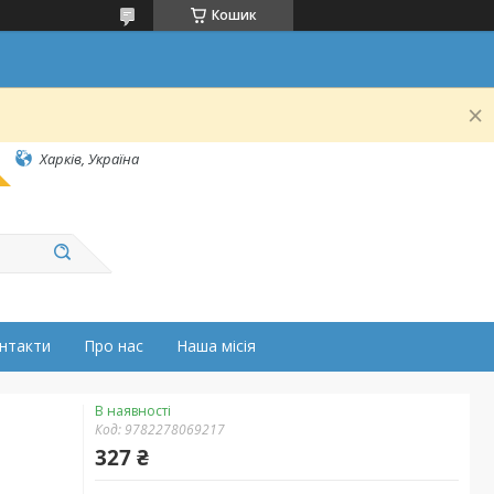
Кошик
Харків, Україна
нтакти
Про нас
Наша місія
В наявності
Код:
9782278069217
327 ₴