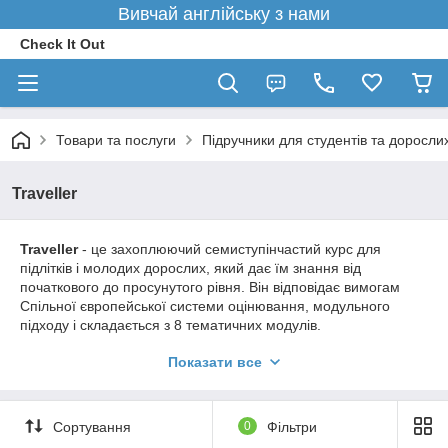
Вивчай англійську з нами
Check It Out
Товари та послуги
Підручники для студентів та доросли
Traveller
Traveller
- це захоплюючий семиступінчастий курс для
підлітків і молодих дорослих, який дає їм знання від
початкового до просунутого рівня. Він відповідає вимогам
Спільної європейської системи оцінювання, модульного
підходу і складається з 8 тематичних модулів.
Це курс, якому довіряють і люблять тисячі вчителів і
Показати все
студентів по всьому світу. Його перевірена методологія
поєднує в собі хорошу граматику і словниковий запас, а
також ретельну підготовку по всім чотирьом основним
Сортування
0
Фільтри
навичкам у вивченні мови.
Traveller
добре відомий тим, що
він допомагає студентам розвивати свої рецептивні мовні