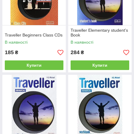
Traveller Elementary student's
Traveller Beginners Class CDs
Book
В наявності
В наявності
185
284
₴
₴
Купити
Купити