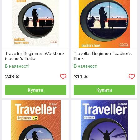
регулярний перегляд і консолідацію
Довідковий розділ з граматики
Культура / Міжвузівські сторінки з веб-посиланнями
Пісні
Traveller Beginners Workbook
Traveller Beginners teacher's
teacher's Edition
Book
В наявності
В наявності
243
311
₴
₴
Купити
Купити