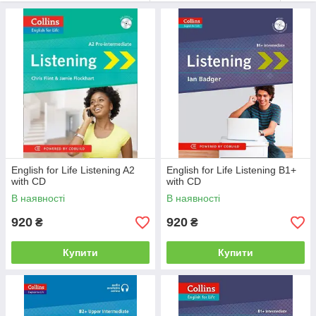
можете прослушать разговоры на темы семьи, места
жительства, работы, учебы и карьера, жизни в городе, дома,
музыки и спорта путешествия и туризма.
Collins Listening включает в себя:
Двадцать четко структурированных единиц.
Аутентичные загружаемые аудиозаписи как
носителей, так и не носителей английского языка,
охватывающие широкий спектр тем со всего мира.
Дополнения, содержащие подробные рекомендации
по конкретным навыкам прослушивания.
Міні-словник з визначеннями самих складних слів у
English for Life Listening A2
English for Life Listening B1+
кожному блоці, взятий зі словника Collins COBUILD.
with CD
with CD
В наявності
В наявності
Відповіді на завдання
920
920
₴
₴
Купити
Купити