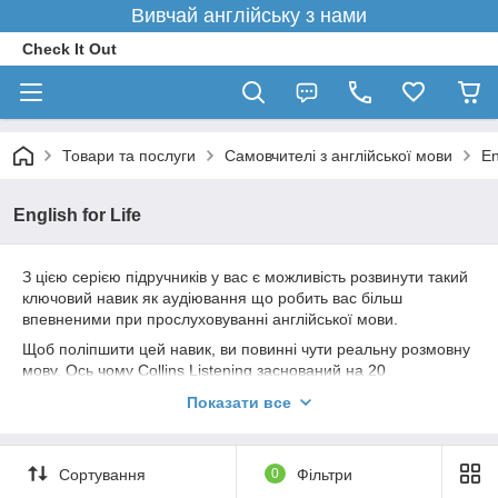
Вивчай англійську з нами
Check It Out
Товари та послуги
Самовчителі з англійської мови
En
English for Life
З цією серією підручників у вас є можливість розвинути такий
ключовий навик як аудіювання що робить вас більш
впевненими при прослуховуванні англійської мови.
Щоб поліпшити цей навик, ви повинні чути реальну розмовну
мову. Ось чому Collins Listening заснований на 20
автентичних записах. Це допоможе вам зрозуміти, що вам
Показати все
говорять в різних ситуаціях, і переконатися про корисність
почутого.
Научитесь слушать и понимать настоящий английский в
Сортування
0
Фільтри
разных акцентах носителями и не носителями языка. Вы