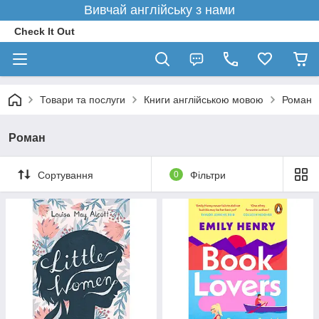
Вивчай англійську з нами
Check It Out
Товари та послуги
Книги англійською мовою
Роман
Роман
Сортування
0
Фільтри