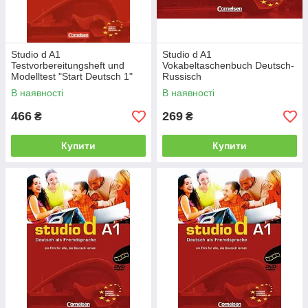
Studio d A1
Studio d A1
Testvorbereitungsheft und
Vokabeltaschenbuch Deutsch-
Modelltest "Start Deutsch 1"
Russisch
mit CD
В наявності
В наявності
466
269
₴
₴
Купити
Купити