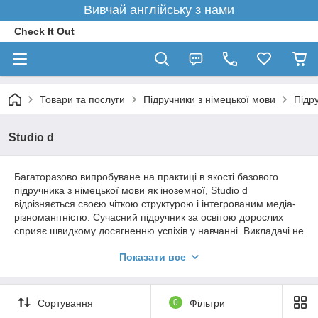
Вивчай англійську з нами
Check It Out
Товари та послуги
Підручники з німецької мови
Підр
Studio d
Багаторазово випробуване на практиці в якості базового
підручника з німецької мови як іноземної, Studio d
відрізняється своєю чіткою структурою і інтегрованим медіа-
різноманітністю. Сучасний підручник за освітою дорослих
сприяє швидкому досягненню успіхів у навчанні. Викладачі не
докладатимуть великих зусиль для підготовки завдяки
Показати все
детальним інструкціям і перевіреним навчальними
посібниками.
Цей мультимедійний курс доступний в трьох або шести
Сортування
0
Фільтри
томах. В основі знаходиться підручник і зошит з вправ в
комплекті з учбовим компакт-диском.