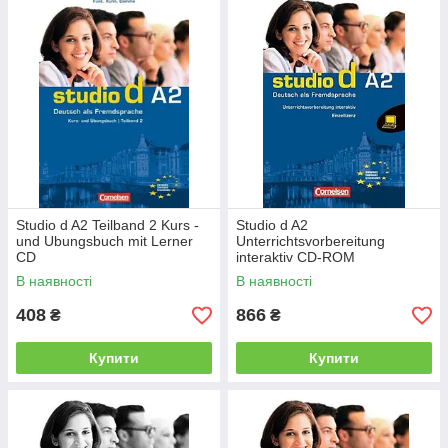
Studio d A2 Teilband 2 Kurs -
Studio d A2
und Ubungsbuch mit Lerner
Unterrichtsvorbereitung
CD
interaktiv CD-ROM
В наявності
В наявності
408
866
₴
₴
Купити
Купити