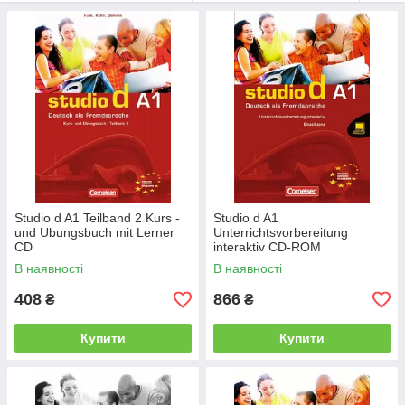
Кожен рівень курсу розрахований на 120-150 годин зайняти.
Комплексна пропозиція для навчання і викладання з
використанням засобів подачі інформації:
Відео для кожної групи
Навчальний CD-ROM з інтерактивними вправами
CD-ROM для вчителів для інтерактивної підготовки
уроків
Цифровий планувальник для гнучкої організації
курсом
Studio d A1 Teilband 2 Kurs -
Studio d A1
Ресурси для інерактівной дошки інтерактивними з
und Ubungsbuch mit Lerner
Unterrichtsvorbereitung
картинками на дошці
CD
interaktiv CD-ROM
В наявності
В наявності
408
866
₴
₴
Купити
Купити