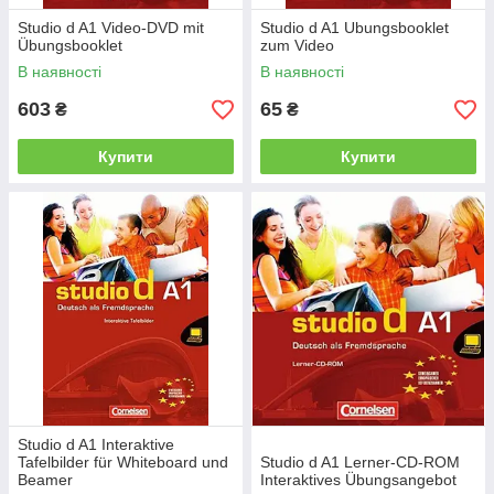
Studio d A1 Video-DVD mit
Studio d A1 Ubungsbooklet
Übungsbooklet
zum Video
В наявності
В наявності
603
65
₴
₴
Купити
Купити
Studio d A1 Interaktive
Tafelbilder für Whiteboard und
Studio d A1 Lerner-CD-ROM
Beamer
Interaktives Übungsangebot