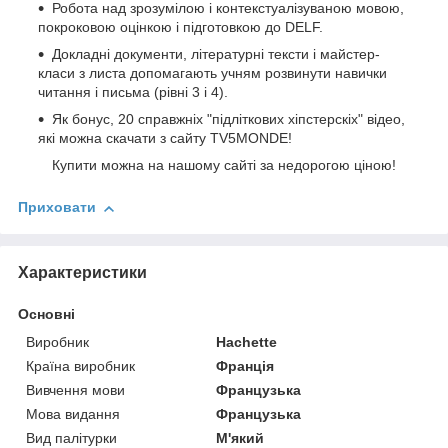
Робота над зрозумілою і контекстуалізуваною мовою,
покроковою оцінкою і підготовкою до DELF.
Докладні документи, літературні тексти і майстер-
класи з листа допомагають учням розвинути навички
читання і письма (рівні 3 і 4).
Як бонус, 20 справжніх "підліткових хіпстерскіх" відео,
які можна скачати з сайту TV5MONDE!
Купити можна на нашому сайті за недорогою ціною!
Приховати
Характеристики
Основні
Виробник
Hachette
Країна виробник
Франція
Вивчення мови
Французька
Мова видання
Французька
Вид палітурки
М'який