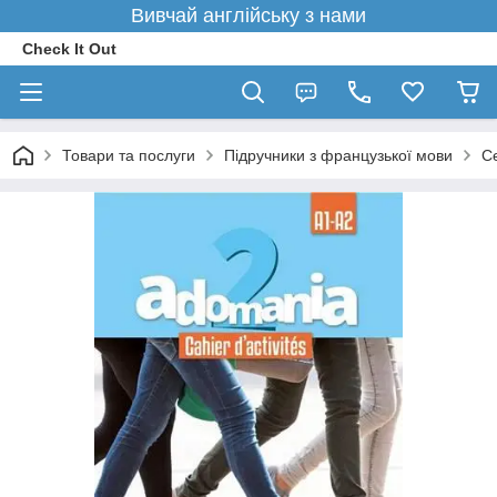
Вивчай англійську з нами
Check It Out
Товари та послуги
Підручники з французької мови
С