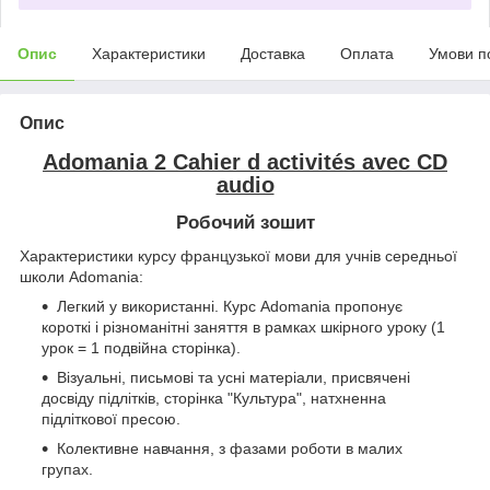
Опис
Характеристики
Доставка
Оплата
Умови п
Опис
Adomania 2 Cahier d activités avec CD
audio
Робочий зошит
Характеристики курсу французької мови для учнів середньої
школи Adomania:
Легкий у використанні. Курс Adomania пропонує
короткі і різноманітні заняття в рамках шкірного уроку (1
урок = 1 подвійна сторінка).
Візуальні, письмові та усні матеріали, присвячені
досвіду підлітків, сторінка "Культура", натхненна
підліткової пресою.
Колективне навчання, з фазами роботи в малих
групах.