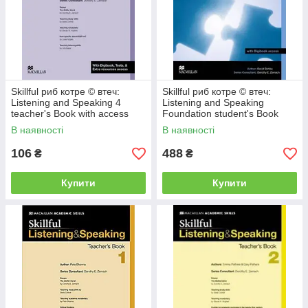
Skillful риб котре © втеч:
Skillful риб котре © втеч:
Listening and Speaking 4
Listening and Speaking
teacher's Book with access
Foundation student's Book
Digibook
with access Digibook
В наявності
В наявності
106
488
₴
₴
Купити
Купити