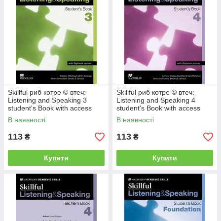
Skillful риб котре © втеч:
Skillful риб котре © втеч:
Listening and Speaking 3
Listening and Speaking 4
student's Book with access
student's Book with access
Digibook
Digibook
В наявності
В наявності
113
113
₴
₴
Купити
Купити