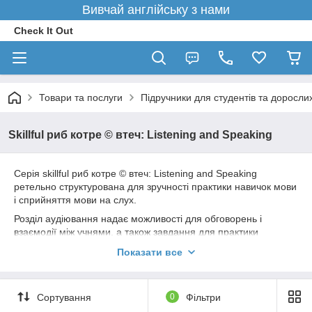
Вивчай англійську з нами
Check It Out
Товари та послуги
Підручники для студентів та доросли
Skillful риб котре © втеч: Listening and Speaking
Серія skillful риб котре © втеч: Listening and Speaking
ретельно структурована для зручності практики навичок мови
і сприйняття мови на слух.
Розділ аудіювання надає можливості для обговорень і
взаємодії між учнями, а також завдання для практики
загальних і конкретних навичок сприйняття мови на слух і
Показати все
вдосконалення вміння критично аналізувати ідеї текстів.
Матеріал для розвитку мови складається з трьох основних
аспектів: граматики, пунктуації та мови. В результаті ці сфери
Сортування
0
Фільтри
об єднуються у фінальному, реалістичному і продуктивної