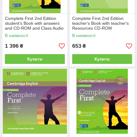
Complete First 2nd Edition
Complete First 2nd Edition
student's Book with answers
teacher's Book with teacher's
and CD-ROM and Class Audio
Resources CD-ROM
CDs
В наявності
В наявності
1 396
653
₴
₴
Купити
Купити