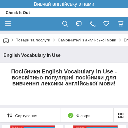
Вивчай англійську з нами
Check It Out
Товари та послуги
Самовчителі з англійської мови
En
English Vocabulary in Use
Посібники English Vocabulary in Use -
всесвітньо популярні посібники для
вивчення лексики англійської мови!
Сортування
0
Фільтри