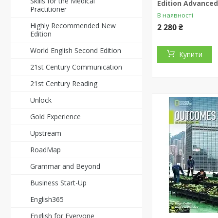
Skills for the Medical
Edition Advanced
Practitioner
В наявності
Highly Recommended New
2 280 ₴
Edition
World English Second Edition
Купити
21st Century Communication
21st Century Reading
Unlock
Gold Experience
Upstream
RoadMap
Grammar and Beyond
Business Start-Up
English365
English for Everyone