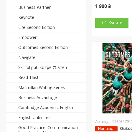
1 900 ₴
Business Partner
Keynote
Купити
Life Second Edition
Empower
Outcomes Second Edition
Navigate
Skillful риб котре © втеч
Read This!
Macmillan Writing Series
Business Advantage
Cambridge Academic English
English Unlimited
978035791
Good Practice. Communication
Outc
Новинка