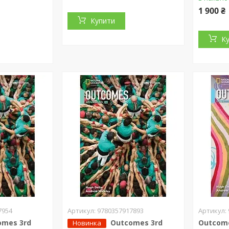
1 900 ₴
Купити
К
7954
9780357917893
omes 3rd
Outcomes 3rd
Outcome
Новинка