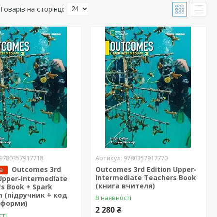
9780357917718
9780357917770
Outcomes 3rd
Outcomes 3rd Edition Upper-
а
Intermediate Teachers Book
 Upper-Intermediate
(книга вчителя)
's Book + Spark
m (підручник + код
В наявності
тформи)
2 280 ₴
сті