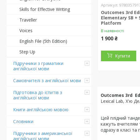
978035791
Skills for Effective Writing
Outcomes 3rd Edi
Elementary SB + 
Traveller
Platform
Voices
В наявності
1 900 ₴
English File (5th Edition)
Step Up
Купити
Підручники з граматики
англійської мови
Самовчителі з англійської мови
Підготовка до іспитів з
Outcomes 3rd Ed
англійської мови
Lexical Lab, Х'ю Д
Книги англійською мовою
Цей плідний танде
Словники
кажуть вчителям т
одразу в класі та 
Підручники з американської
англійської мови