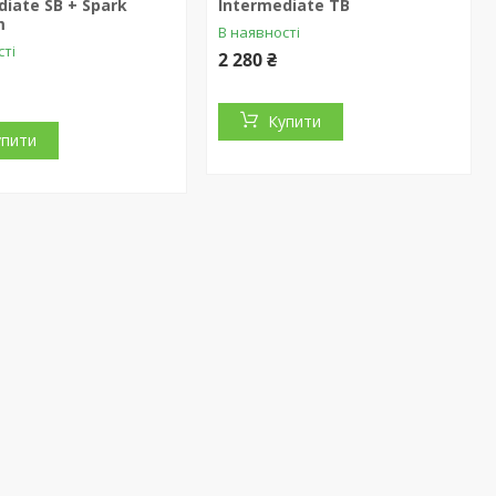
diate SB + Spark
Intermediate TB
m
В наявності
сті
2 280 ₴
Купити
упити