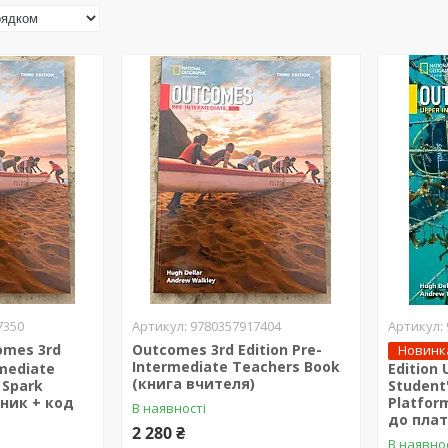
7350
9780357917404
omes 3rd
Outcomes 3rd Edition Pre-
Новинк
Intermediate Teachers Book
rmediate
Edition
(книга вчителя)
 Spark
Student
чник + код
Platfor
В наявності
до пла
2 280 ₴
В наявно