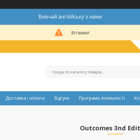
Вивчай англійську з нами
Вітаємо!
Доставка і оплата
Відгуки
Програма лояльності
Ко
Outcomes 3nd Edi