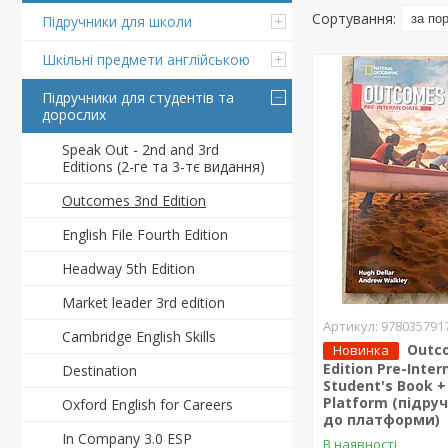
Підручники для школи
Шкільні предмети англійською
Підручники для студентів та
дорослих
Speak Out - 2nd and 3rd
Editions (2-ге та 3-тє видання)
Outcomes 3nd Edition
English File Fourth Edition
Headway 5th Edition
Market leader 3rd edition
978035791
Cambridge English Skills
Outc
Новинка
Edition Pre-Inte
Destination
Student's Book +
Platform (підру
Oxford English for Careers
до платформи)
In Company 3.0 ESP
В наявності