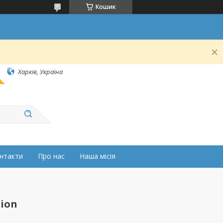
Кошик
Харків, Україна
нтакти
Про нас
Наша місія
tion