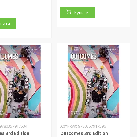
Купити
упити
9780357917534
9780357917596
s 3rd Edition
Outcomes 3rd Edition