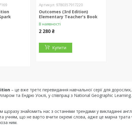
7169
9780357917220
tion
Outcomes (3rd Edition)
Spark
Elementary Teacher's Book
В наявності
2 280 ₴
Купити
ition
– це вже третє перевидання навчальної серії для дорослих,
елларом та Ендрю Уоклі, у співпраці з National Geographic Learning.
м щоразу знайомить нас з останніми трендами у викладанні англі
а учням, що не варто вчити окремі слова, адже це марна трата ч
поза ним.