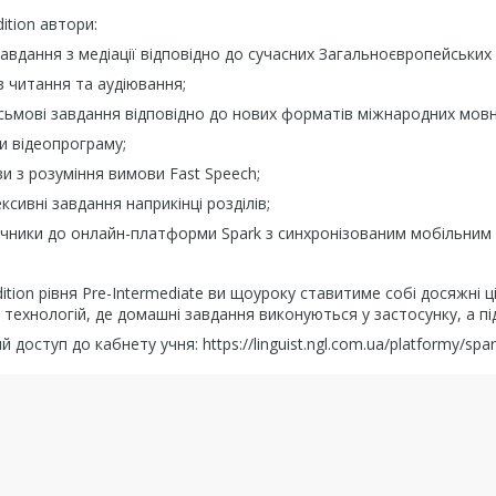
ition автори:
завдання з медіації відповідно до сучасних Загальноєвропейських 
з читання та аудіювання;
сьмові завдання відповідно до нових форматів міжнародних мовни
и відеопрограму;
и з розуміння вимови Fast Speech;
ксивні завдання наприкінці розділів;
учники до онлайн-платформи Spark з синхронізованим мобільним
tion рівня Pre-Intermediate ви щоуроку ставитиме собі досяжні ціл
х технологій, де домашні завдання виконуються у застосунку, а пі
доступ до кабнету учня: https://linguist.ngl.com.ua/platformy/spar