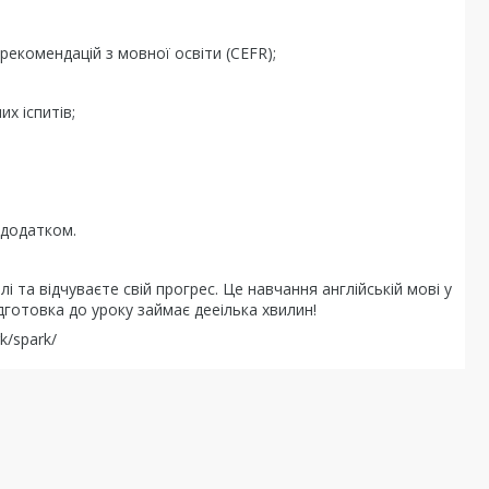
рекомендацій з мовної освіти (CEFR);
х іспитів;
 додатком.
і та відчуваєте свій прогрес. Це навчання англійській мові у
дготовка до уроку займає дееілька хвилин!
k/spark/