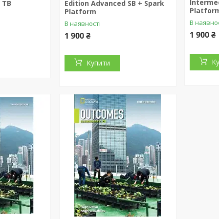
Interme
 TB
Edition Advanced SB + Spark
Platfor
Platform
В наявно
В наявності
1 900 ₴
1 900 ₴
К
Купити