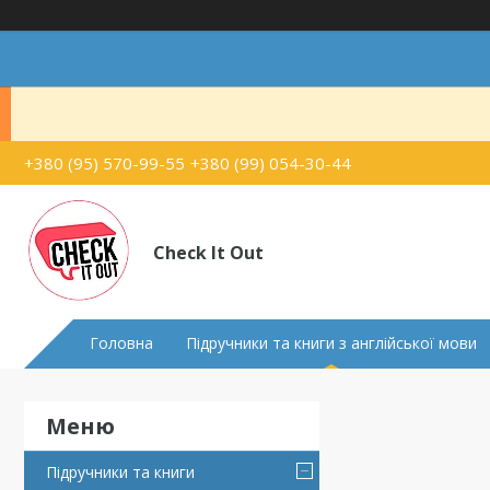
+380 (95) 570-99-55
+380 (99) 054-30-44
Check It Out
Головна
Підручники та книги з англійської мови
Підручники та книги