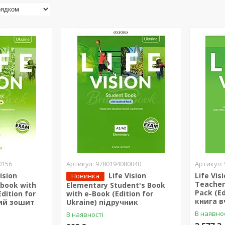
0156
9780194080040
Vision
Life Vision
Life Vis
Новинка
Teacher`
book with
Elementary Student's Book
Pack (Ed
Edition for
with e-Book (Edition for
книга 
чий зошит
Ukraine) підручник
В наявно
В наявності