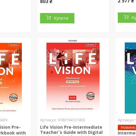
2 577 ₴
803 ₴
К
Купити
0439
9780194131803
ision Pre-
Life Vision Pre-Intermediate
Новинк
Teacher`s Guide with Digital
rkbook with
Interme