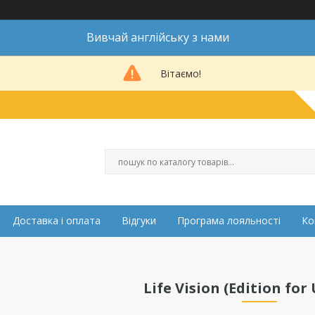
Вивчай англійську з нами
Вітаємо!
Доставка і оплата
Відгуки
Програма лояльності
Ко
Life Vision (Edition for