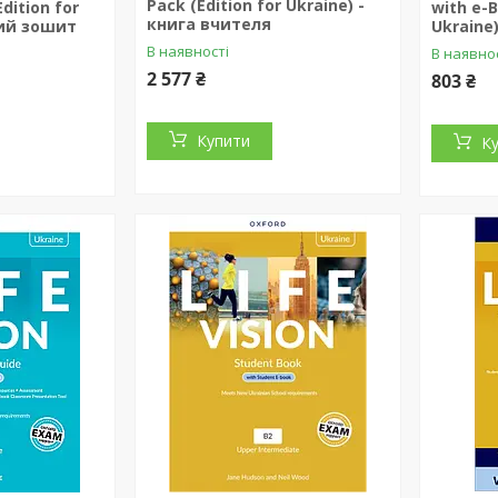
Pack (Edition for Ukraine) -
Edition for
with e-B
книга вчителя
чий зошит
Ukraine
В наявності
В наявно
2 577 ₴
803 ₴
Купити
К