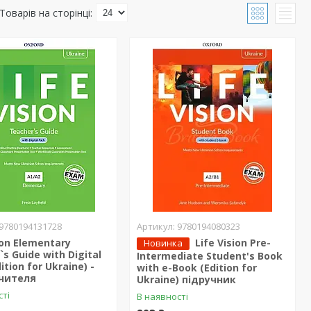
9780194131728
9780194080323
ion Elementary
Life Vision Pre-
Новинка
s Guide with Digital
Intermediate Student's Book
ition for Ukraine) -
with e-Book (Edition for
вчителя
Ukraine) підручник
сті
В наявності