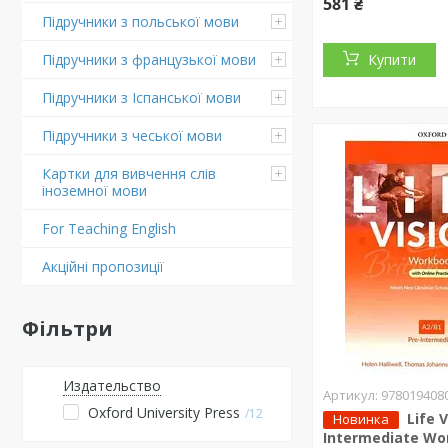
581 ₴
Підручники з польської мови
Підручники з французької мови
Купити
Підручники з Іспанської мови
Підручники з чеської мови
Картки для вивчення слів
іноземної мови
For Teaching English
Акційні пропозиції
Фільтри
Издательство
978019408
Oxford University Press
12
Life V
Новинка
Intermediate Wo