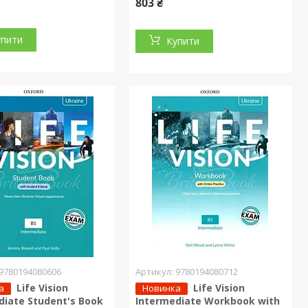
803 ₴
упити
Купити
9780194080606
9780194080712
Life Vision
Life Vision
а
Новинка
diate Student's Book
Intermediate Workbook with