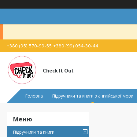
+380 (95) 570-99-55
+380 (99) 054-30-44
Check It Out
Головна
Підручники та книги з англійської мови
Підручники та книги