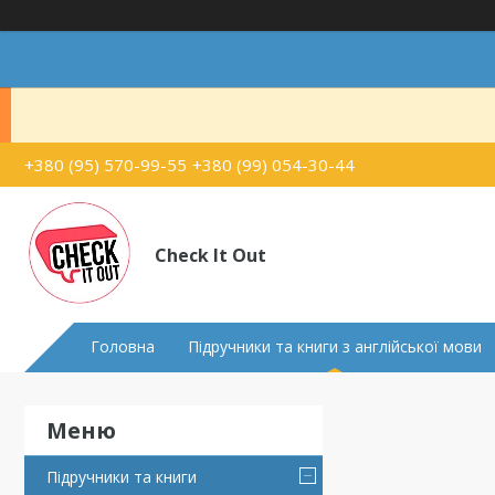
+380 (95) 570-99-55
+380 (99) 054-30-44
Check It Out
Головна
Підручники та книги з англійської мови
Підручники та книги