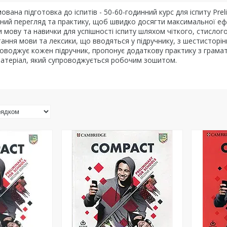
вана підготовка до іспитів - 50-60-годинний курс для іспиту Prel
ний перегляд та практику, щоб швидко досягти максимальної ефе
 мову та навички для успішності іспиту шляхом чіткого, стисло
ання мови та лексики, що вводяться у підручнику, з шестисторін
оводжує кожен підручник, пропонує додаткову практику з грамат
атеріал, який супроводжується робочим зошитом.