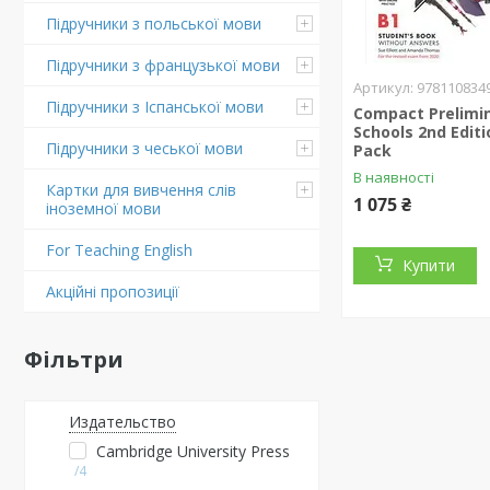
Підручники з польської мови
Підручники з французької мови
978110834
Підручники з Іспанської мови
Compact Prelimin
Schools 2nd Editi
Підручники з чеської мови
Pack
В наявності
Картки для вивчення слів
1 075 ₴
іноземної мови
For Teaching English
Купити
Акційні пропозиції
Фільтри
Издательство
Cambridge University Press
4