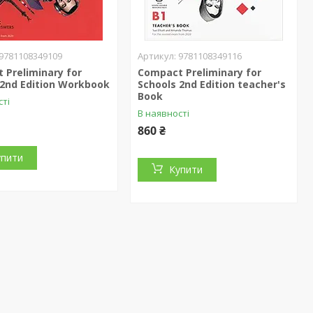
9781108349109
9781108349116
 Preliminary for
Compact Preliminary for
 2nd Edition Workbook
Schools 2nd Edition teacher's
Book
сті
В наявності
860 ₴
упити
Купити