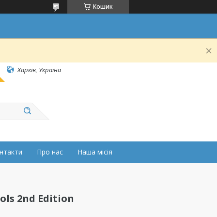
Кошик
Харків, Україна
нтакти
Про нас
Наша місія
ols 2nd Edition