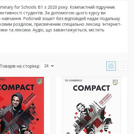
iminary for Schools B1 з 2020 року. Компактний підручник
ктивності студентів. За допомогою цього курсу ви
го навчання. Робочий зошит без відповідей надає подальшу
ковим розділом, присвяченим спеціально лексиці. Інтернет-
ики та лексики. Аудіо, що завантажується, містить