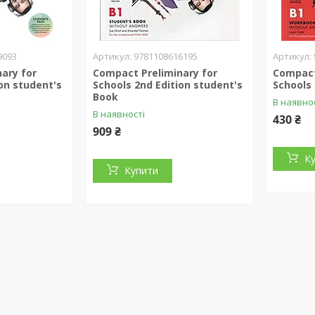
9093
9781108616195
ary for
Compact Preliminary for
Compact
on student's
Schools 2nd Edition student's
Schools
Book
В наявно
В наявності
430 ₴
909 ₴
К
Купити