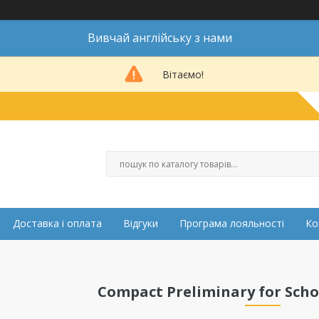
Вивчай англійську з нами
Вітаємо!
Доставка і оплата
Відгуки
Програма лояльності
Ко
Compact Preliminary for Scho