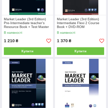
www.market-leader.net.
Market Leader (3rd Edition)
Market Leader (3rd Edition)
Pre-Intermediate teacher's
Intermediate Flexi 2 Course
Resource Book + Test Master
Book + DVD-ROM
CD-ROM
В наявності
В наявності
1 210
1 370
₴
₴
Купити
Купити