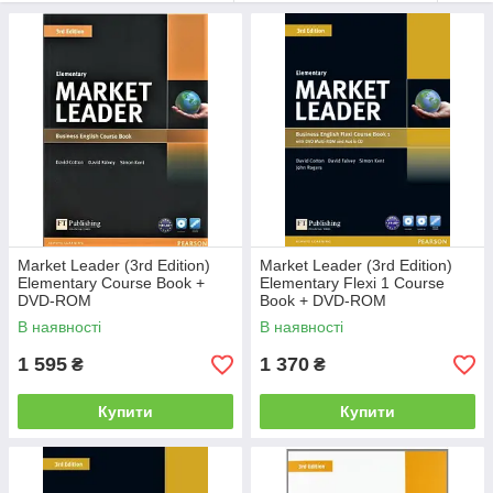
Автор(и):
Irene Barrall, David Cotton, Iwona Dubicka, David
Falvey, Simon Kent, Lewis Lansford, Bill Mascull, Nina O
Дрісколл, Margaret O Keeffe, John Rogers, Lizzie Wright
Market Leader (3rd Edition)
Market Leader (3rd Edition)
Рівень:
Elementary to Advanced A1 to C1
Elementary Course Book +
Elementary Flexi 1 Course
DVD-ROM
Book + DVD-ROM
Посібник повністю відповідає всім останнім тенденціям і
В наявності
В наявності
тематик ділової сфери, відповідає ступеням A2 - C1.
1 595
1 370
₴
₴
У підручниках
Market Leader
присутні автентичні статті
The
Financial Times
та інших провідних зарубіжних друкованих
видань.
Купити
Купити
У підручник
Market Leader, 3-е видання
, внесені зміни і
доповнення, що відображають швидко мінливий світ бізнесу.