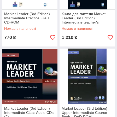
Market Leader (3rd Edition)
Книга для вчителя Market
Intermediate Practice File +
Leader (3rd Edition)
CD-ROM
Intermediate teacher's
Resource Book + Test Master
Немає в наявності
Немає в наявності
CD-ROM
770
1 210
₴
₴
Market Leader (3rd Edition)
Market Leader (3rd Edition)
Intermediate Class Audio CDs
Upper-Intermediate Course
(2)
Book + DVD-ROM