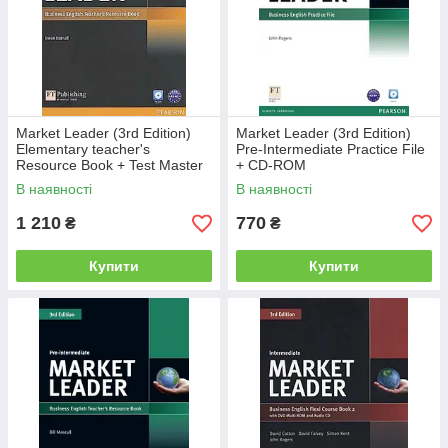
Книга 2 включает Unit 7– Unit 12 учебника и
соответствующие разделы тетради.
Также добавлены новые уроки
Working Across Cultures
:
еще более активное развитие бизнес-умений (ведение
презентаций, встреч и переговоров).
Преимущества курса:
Market Leader (3rd Edition)
Market Leader (3rd Edition)
Полностью обновлены материалы из аутентичных
Elementary teacher's
Pre-Intermediate Practice File
Resource Book + Test Master
+ CD-ROM
деловых источников.
CD-ROM
В наявності
В наявності
Динамичный и эффективный подход, благодаря
которому этот курс завоевал широкую популярность
1 210
770
₴
₴
среди программ обучения деловому английскому
языку во всем мире.
Купити
Купити
Вивчення конкретних ситуацій (Case study) дає
можливість студентам вживати мову і використовувати
свої ділові якості, вирішуючи реальні бізнес-проблеми.
Test Master CD-ROM в книзі для вчителя пропонує всі
необхідні додаткові матеріали.
На CD-ROM у підручнику містяться аудіо до
підручника та відео матеріали
Додаткові безкоштовні ресурси на веб-сайті