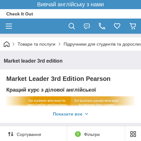
Вивчай англійську з нами
Check It Out
Товари та послуги
Підручники для студентів та доросли
Market leader 3rd edition
Market Leader 3rd Edition Pearson
Кращий курс з ділової англійської
Показати все
Market Leader 3rd Edition
– всесвітньо відомий
п'ятирівневий курс для молоді та дорослих, заснований на
матеріалах Financial Times. Завдяки йому студенти зможуть
легко оволодіти професійними мовними стандартами, що
Сортування
0
Фільтри
використовуються в сучасному діловому світі.