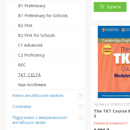
B1 Preliminary
Купити
B1 Preliminary for Schools
B2 First
B2 First for Schools
C1 Advanced
C2 Proficiency
BEC
TKT, CELTA
Інші посібники
Книги англійською мовою
978052112
Словники
The TKT Course M
3
Підручники з американської
англійської мови
Немає в наявності