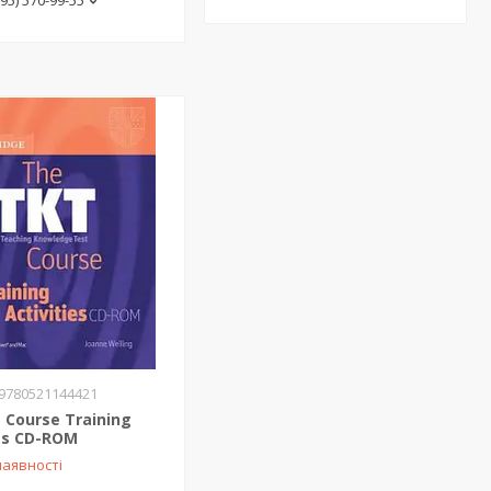
(95) 570-99-55
9780521144421
 Course Training
ies CD-ROM
наявності