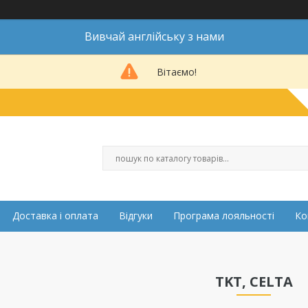
Вивчай англійську з нами
Вітаємо!
Доставка і оплата
Відгуки
Програма лояльності
Ко
TKT, CELTA