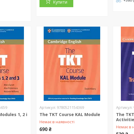
+380 
Купити
5659
9780521154369
odules 1, 2 і
The TKT Course KAL Module
The TKT
Activit
Немає в наявності
Немає в 
690 ₴