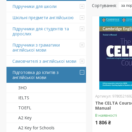
Підручники для школи
Шкільні предмети англійською
Підручники для студентів та
дорослих
Підручники з граматики
англійської мови
Самовчителі з англійської мови
Підготовка до іспитів з
англійської мови
ЗНО
978052169
IELTS
The CELTA Course
TOEFL
Manual
В наявності
A2 Key
1 806 ₴
A2 Key for Schools