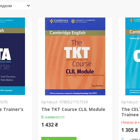
2076
9780521157339
 Trainer's
The TKT Course CLIL Module
The CEL
Trainee
В наявності
Немає в 
1 432 ₴
1 305 ₴