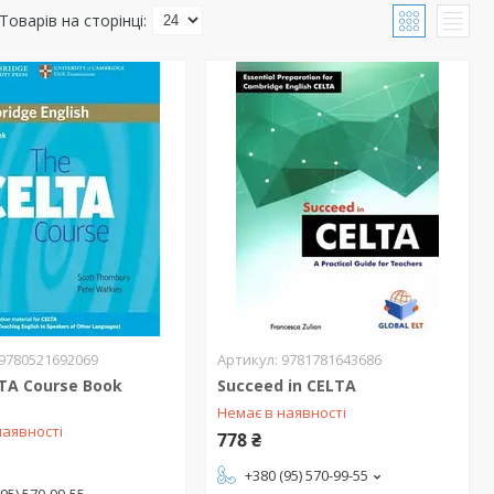
9780521692069
9781781643686
TA Course Book
Succeed in CELTA
Немає в наявності
наявності
778 ₴
+380 (95) 570-99-55