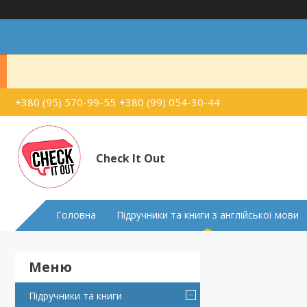
+380 (95) 570-99-55
+380 (99) 054-30-44
Check It Out
Головна
Підручники та книги з англійської мови
Підручники та книги