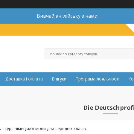
Вивчай англійську з нами
Доставка і оплата
Відгуки
Програма лояльності
Ко
Die Deutschprof
s
- курс німецької мови для середніх класів.