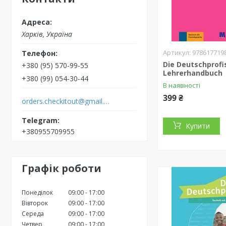
Харків, Україна
978617719
Die Deutschprofi
+380 (95) 570-99-55
Lehrerhandbuch
+380 (99) 054-30-44
В наявності
399 ₴
orders.checkitout@gmail.com
Купити
+380955709955
Графік роботи
Понеділок
09:00
17:00
Вівторок
09:00
17:00
Середа
09:00
17:00
Четвер
09:00
17:00