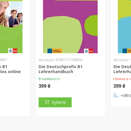
8887
9786177198894
s B1
Die Deutschprofis B1
Die Deu
ios online
Lehrerhandbuch
Lehrerh
В наявності
Немає в 
399 ₴
399 ₴
+380 
Купити