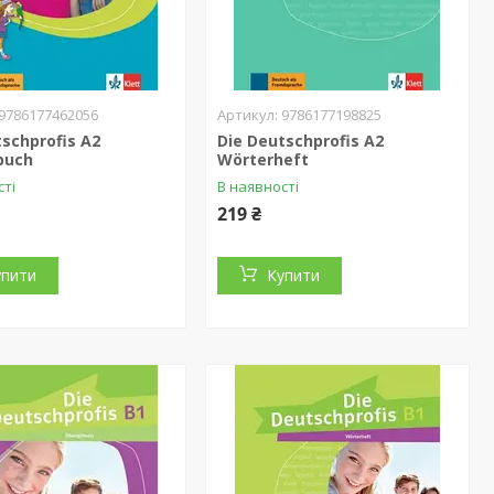
9786177462056
9786177198825
tschprofis A2
Die Deutschprofis A2
buch
Wörterheft
сті
В наявності
219 ₴
упити
Купити