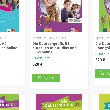
8832
9786177198856
s A2
Die Deutschprofis B1
Die Deu
ios online
Kursbuch mit Audios und
Übungs
Clips online
В наявно
В наявності
329 ₴
520 ₴
К
Купити