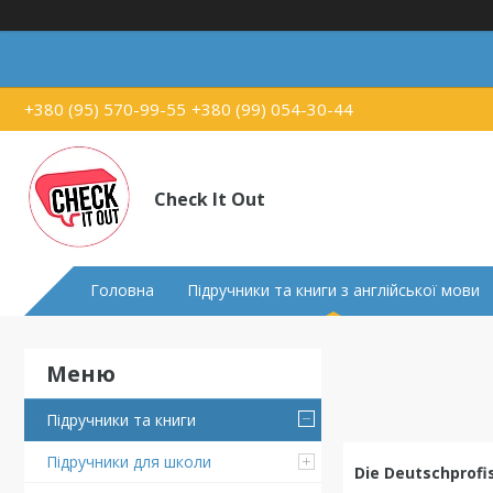
+380 (95) 570-99-55
+380 (99) 054-30-44
Check It Out
Головна
Підручники та книги з англійської мови
Підручники та книги
Підручники для школи
Die Deutschprofi