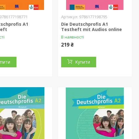
9786177198771
9786177198795
tschprofis A1
Die Deutschprofis A1
eft
Testheft mit Audios online
сті
В наявності
219 ₴
упити
Купити