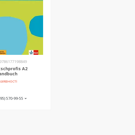
9786177198849
tschprofis A2
andbuch
наявності
(95) 570-99-55