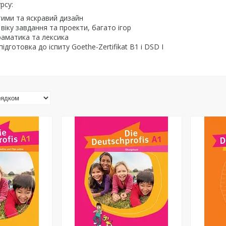
рсу:
ими та яскравий дизайн
 віку завдання та проекти, багато ігор
раматика та лексика
дготовка до іспиту Goethe-Zertifikat В1 і DSD I