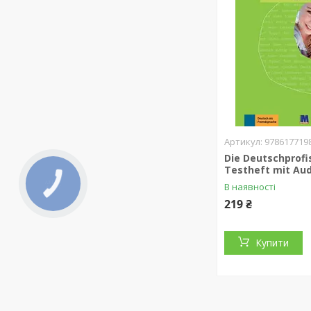
978617719
Die Deutschprofi
Testheft mit Aud
В наявності
219 ₴
Купити