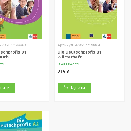
9786177198863
9786177198870
tschprofis B1
Die Deutschprofis B1
buch
Wörterheft
сті
В наявності
219 ₴
упити
Купити