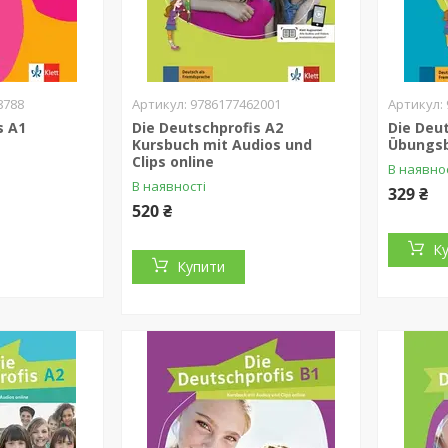
8788
9786177462001
s A1
Die Deutschprofis A2
Die Deu
Kursbuch mit Audios und
Übungs
Clips online
В наявно
В наявності
329 ₴
520 ₴
К
Купити