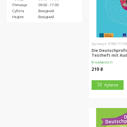
Пʼятниця
09:00
17:00
Субота
Вихідний
Неділя
Вихідний
978617719
Die Deutschprofi
Testheft mit Aud
В наявності
219 ₴
Купити