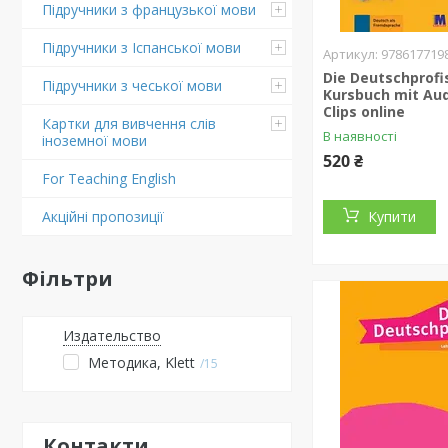
Підручники з французької мови
Підручники з Іспанської мови
978617719
Die Deutschprofi
Підручники з чеської мови
Kursbuch mit Au
Clips online
Картки для вивчення слів
В наявності
іноземної мови
520 ₴
For Teaching English
Купити
Акційні пропозиції
Фільтри
Издательство
Методика, Klett
15
Контакти