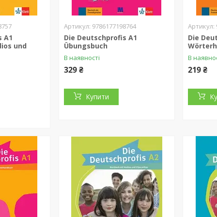
8757
9786177198764
s A1
Die Deutschprofis A1
Die Deu
dios und
Übungsbuch
Wörterh
В наявності
В наявно
329 ₴
219 ₴
Купити
К