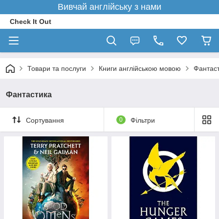
Вивчай англійську з нами
Check It Out
Товари та послуги
Книги англійською мовою
Фантас
Фантастика
Сортування
0
Фільтри