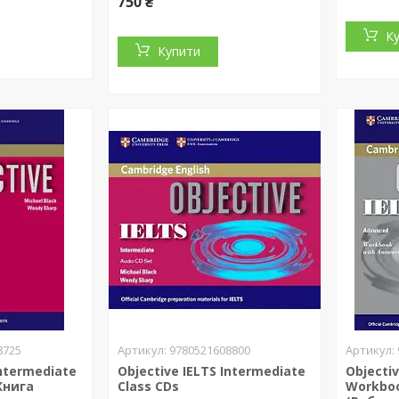
750 ₴
К
Купити
8725
9780521608800
Intermediate
Objective IELTS Intermediate
Objecti
Книга
Class CDs
Workboo