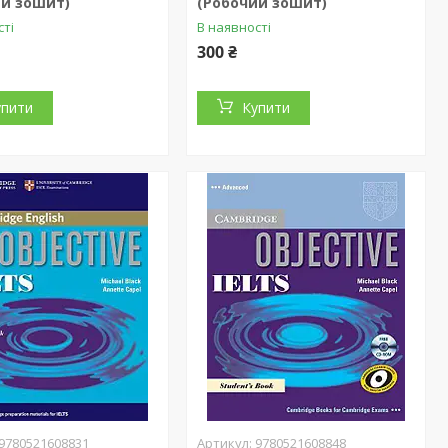
ий зошит)
(Робочий зошит)
сті
В наявності
300 ₴
упити
Купити
9780521608831
9780521608848