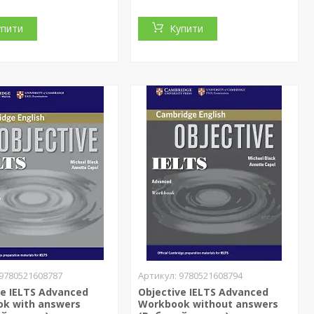
упити
Купити
9780521608787
9780521608794
ve IELTS Advanced
Objective IELTS Advanced
k with answers
Workbook without answers