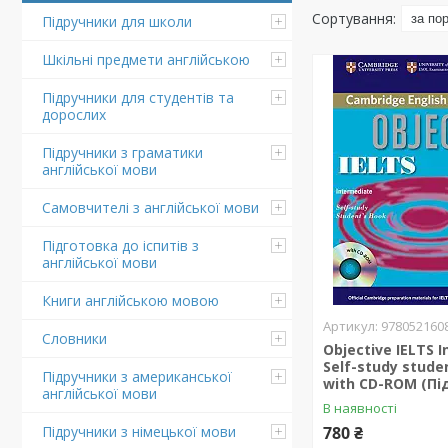
Підручники для школи
Шкільні предмети англійською
Підручники для студентів та
дорослих
Підручники з граматики
англійської мови
Самовчителі з англійської мови
Підготовка до іспитів з
англійської мови
Книги англійською мовою
978052160
Словники
Objective IELTS 
Self-study stude
Підручники з американської
with CD-ROM (Пі
англійської мови
В наявності
Підручники з німецької мови
780 ₴