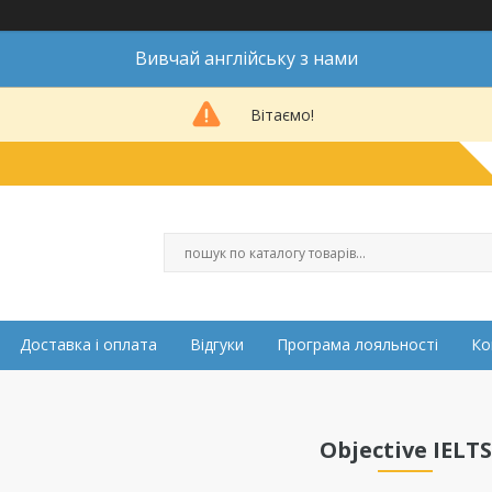
Вивчай англійську з нами
Вітаємо!
Доставка і оплата
Відгуки
Програма лояльності
Ко
Objective IELTS