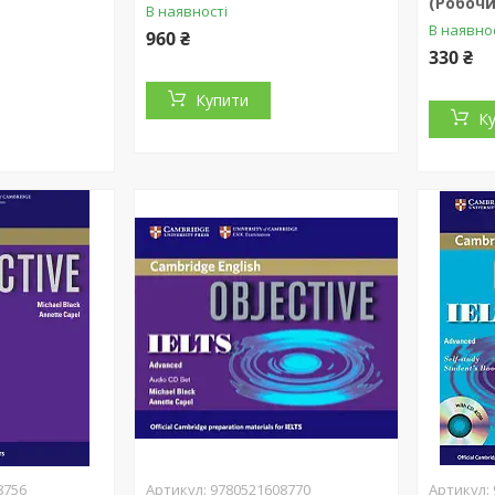
(Робоч
В наявності
В наявно
960 ₴
330 ₴
Купити
К
8756
9780521608770