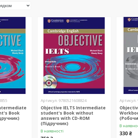
8855
9780521608824
Intermediate
Objective IELTS Intermediate
Objecti
nt's Book
student's Book without
Workboo
дручник)
answers with CD-ROM
(Робоч
(Підручник)
В наявно
В наявності
330 ₴