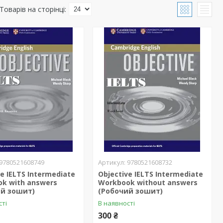
9780521608749
9780521608732
ve IELTS Intermediate
Objective IELTS Intermediate
k with answers
Workbook without answers
ий зошит)
(Робочий зошит)
сті
В наявності
300 ₴