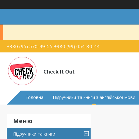
+380 (95) 570-99-55
+380 (99) 054-30-44
Check It Out
Головна
Підручники та книги з англійської мови
Підручники та книги