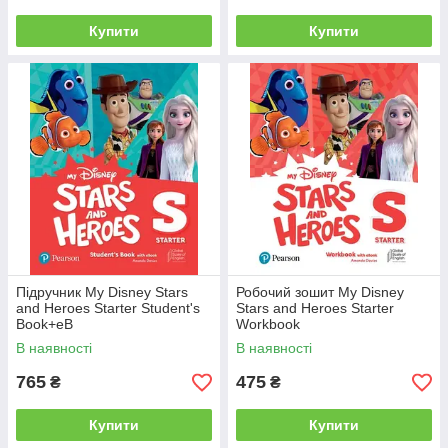
Купити
Купити
Підручник My Disney Stars
Робочий зошит My Disney
and Heroes Starter Student's
Stars and Heroes Starter
Book+eB
Workbook
В наявності
В наявності
765
475
₴
₴
Купити
Купити