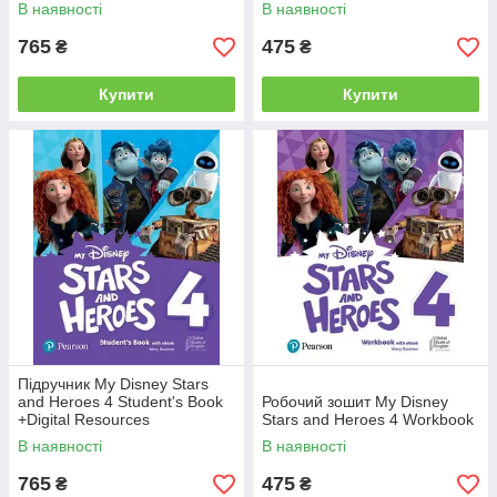
В наявності
В наявності
765
475
₴
₴
Купити
Купити
Підручник My Disney Stars
and Heroes 4 Student's Book
Робочий зошит My Disney
+Digital Resources
Stars and Heroes 4 Workbook
В наявності
В наявності
765
475
₴
₴