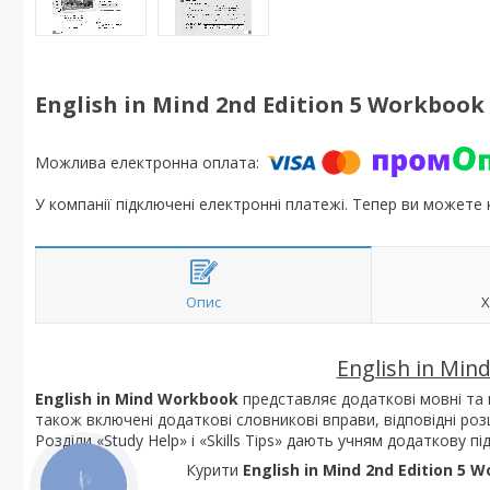
English in Mind 2nd Edition 5 Workbook
У компанії підключені електронні платежі. Тепер ви можете
Опис
Х
English in Min
English in Mind Workbook
представляє додаткові мовні та п
також включені додаткові словникові вправи, відповідні ро
Розділи «Study Help» і «Skills Tips» дають учням додаткову пі
Курити
English in Mind 2nd Edition 5 
КНОПКА