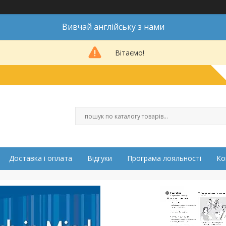
Вивчай англійську з нами
Вітаємо!
Доставка і оплата
Відгуки
Програма лояльності
Ко