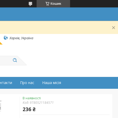
Кошик
Харків, Україна
нтакти
Про нас
Наша місія
В наявності
Код:
9780521184571
236 ₴