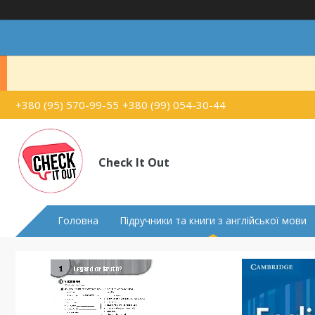
+380 (95) 570-99-55
+380 (99) 054-30-44
Check It Out
Головна
Підручники та книги з англійської мови