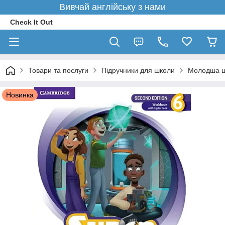
Вивчай англійську з нами
Check It Out
Товари та послуги
Підручники для школи
Молодша 
Новинка