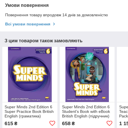
Умови повернення
Повернення товару впродовж 14 днів за домовленістю
Всі умови повернення
З цим товаром також замовляють
Super Minds 2nd Edition 6
Super Minds 2nd Edition 6
Supe
Super Practice Book British
Student's Book with eBook
Teac
English (граматика)
British English (підручник)
Pack
вчит
615
658
1 1
₴
₴