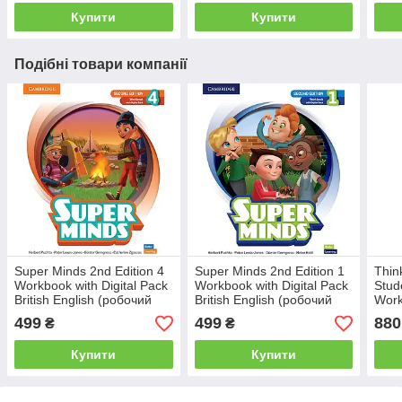
Купити
Купити
Подібні товари компанії
Super Minds 2nd Edition 4
Super Minds 2nd Edition 1
Thin
Workbook with Digital Pack
Workbook with Digital Pack
Stud
British English (робочий
British English (робочий
Work
зошит)
зошит)
Briti
499
499
880
₴
₴
ел. 
Купити
Купити