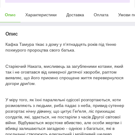
Опис
Характеристики
Доставка
Оплата
Умови п
Опис
Кафка Тамура тікає з дому у п'ятнадцять років під тінню
похмурого пророцтва свого батька.
Старіючий Наката, мисливець за загубленими котами, який
так і не оговтався від химерної дитячої хвороби, раптом
виявляє, що його приємно спрощене життя перевернулося
догори дриґом.
У міру того, як їхні паралельні одіссеї розгортаються, коти
розмовляють з людьми, риба падає з неба, привид-сутенер
розгортає нічну дівчину, що цитує Геґеля, ліс прихищає
солдатів, які, здається, не постаріли з часів Другої світової
війни. Відбувається жорстоке вбивство, але особи жертви і
вбивці залишаються загадкою - однією з багатьох, які в
поєднанні створюють елегантний і мрійливий шедевр.