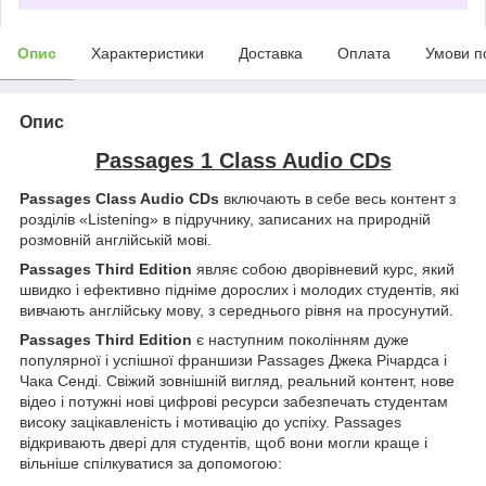
Опис
Характеристики
Доставка
Оплата
Умови п
Опис
Passages 1 Class Audio CDs
Passages Class Audio CDs
включають в себе весь контент з
розділів «Listening» в підручнику, записаних на природній
розмовній англійській мові.
Passages Third Edition
являє собою дворівневий курс, який
швидко і ефективно підніме дорослих і молодих студентів, які
вивчають англійську мову, з середнього рівня на просунутий.
Passages Third Edition
є наступним поколінням дуже
популярної і успішної франшизи Passages Джека Річардса і
Чака Сенді. Свіжий зовнішній вигляд, реальний контент, нове
відео і потужні нові цифрові ресурси забезпечать студентам
високу зацікавленість і мотивацію до успіху. Passages
відкривають двері для студентів, щоб вони могли краще і
вільніше спілкуватися за допомогою: