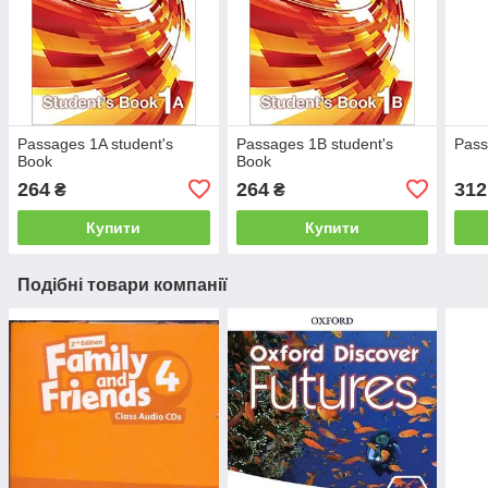
Passages 1A student's
Passages 1B student's
Pass
Book
Book
264
264
312
₴
₴
Купити
Купити
Подібні товари компанії