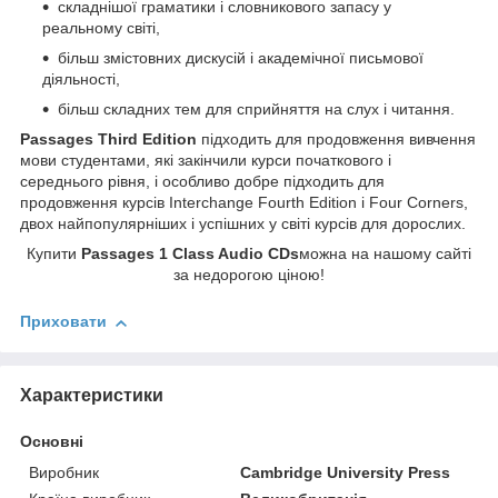
складнішої граматики і словникового запасу у
реальному світі,
більш змістовних дискусій і академічної письмової
діяльності,
більш складних тем для сприйняття на слух і читання.
Passages Third Edition
підходить для продовження вивчення
мови студентами, які закінчили курси початкового і
середнього рівня, і особливо добре підходить для
продовження курсів Interchange Fourth Edition і Four Corners,
двох найпопулярніших і успішних у світі курсів для дорослих.
Купити
Passages 1 Class Audio CDs
можна на нашому сайті
за недорогою ціною!
Приховати
Характеристики
Основні
Виробник
Cambridge University Press