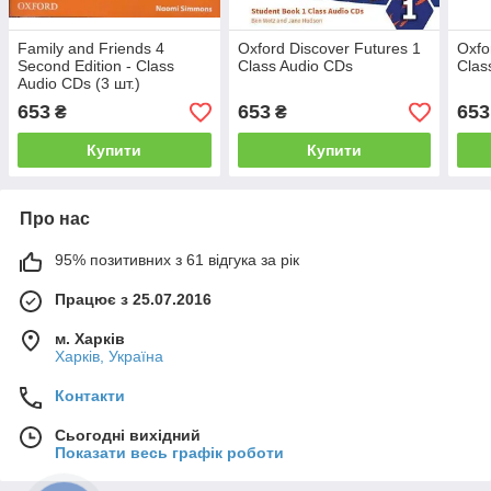
Family and Friends 4
Oxford Discover Futures 1
Oxfo
Second Edition - Class
Class Audio CDs
Clas
Audio CDs (3 шт.)
653
653
653
₴
₴
Купити
Купити
Про нас
95% позитивних з 61 відгука за рік
Працює з 25.07.2016
м. Харків
Харків, Україна
Контакти
Сьогодні вихідний
Показати весь графік роботи