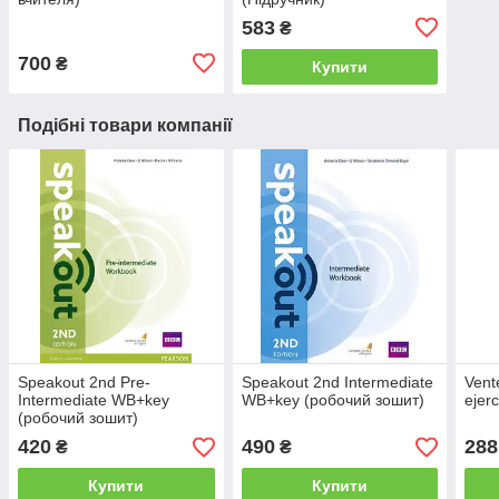
583
₴
700
₴
Купити
Подібні товари компанії
Speakout 2nd Pre-
Speakout 2nd Intermediate
Vent
Intermediate WB+key
WB+key (робочий зошит)
ejer
(робочий зошит)
420
490
288
₴
₴
Купити
Купити