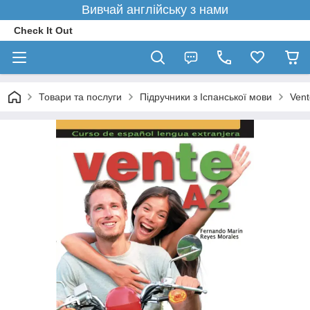
Вивчай англійську з нами
Check It Out
Товари та послуги
Підручники з Іспанської мови
Vent