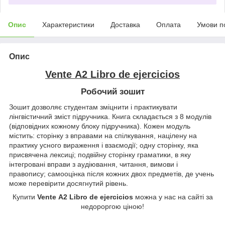
Опис
Характеристики
Доставка
Оплата
Умови п
Опис
Vente А2 Libro de ejercicios
Робочий зошит
Зошит дозволяє студентам зміцнити і практикувати
лінгвістичний зміст підручника. Книга складається з 8 модулів
(відповідних кожному блоку підручника). Кожен модуль
містить: сторінку з вправами на спілкування, націлену на
практику усного вираження і взаємодії; одну сторінку, яка
присвячена лексиці; подвійну сторінку граматики, в яку
інтегровані вправи з аудіювання, читання, вимови і
правопису; самооцінка після кожних двох предметів, де учень
може перевірити досягнутий рівень.
Купити
Vente А2 Libro de ejercicios
можна у нас на сайті за
недороргою ціною!