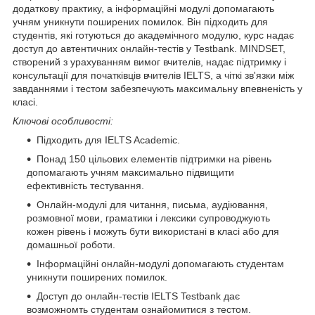
додаткову практику, а інформаційні модулі допомагають
учням уникнути поширених помилок. Він підходить для
студентів, які готуються до академічного модулю, курс надає
доступ до автентичних онлайн-тестів у Testbank. MINDSET,
створений з урахуванням вимог вчителів, надає підтримку і
консультації для початківців вчителів IELTS, а чіткі зв'язки між
завданнями і тестом забезпечують максимальну впевненість у
класі.
Ключові особливості:
Підходить для IELTS Academic.
Понад 150 цільових елементів підтримки на рівень
допомагають учням максимально підвищити
ефективність тестування.
Онлайн-модулі для читання, письма, аудіювання,
розмовної мови, граматики і лексики супроводжують
кожен рівень і можуть бути використані в класі або для
домашньої роботи.
Інформаційні онлайн-модулі допомагають студентам
уникнути поширених помилок.
Доступ до онлайн-тестів IELTS Testbank дає
возможномть студентам ознайомитися з тестом.