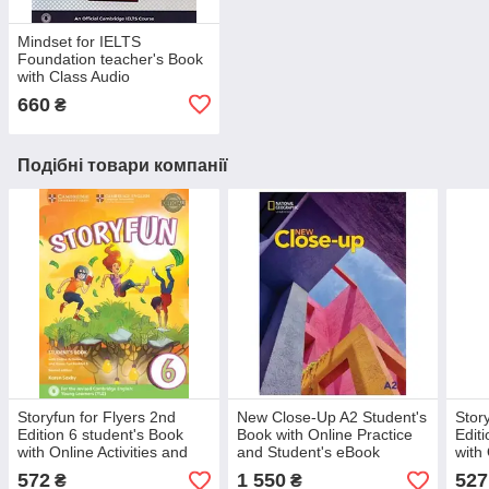
Mindset for IELTS
Foundation teacher's Book
with Class Audio
660
₴
Подібні товари компанії
Storyfun for Flyers 2nd
New Close-Up A2 Student's
Stor
Edition 6 student's Book
Book with Online Practice
Edit
with Online Activities and
and Student's eBook
with 
Home Fun Booklet
Home
572
1 550
527
₴
₴