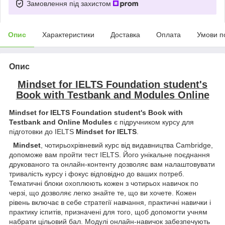
Замовлення під захистом
Опис
Характеристики
Доставка
Оплата
Умови п
Опис
Mindset for IELTS Foundation student's
Book with Testbank and Modules Online
Mindset for IELTS Foundation student's Book with
Testbank and Online Modules
є підручником курсу для
підготовки до IELTS
Mindset for IELTS
.
Mindset
, чотирьохрівневий курс від видавництва Cambridge,
допоможе вам пройти тест IELTS. Його унікальне поєднання
друкованого та онлайн-контенту дозволяє вам налаштовувати
тривалість курсу і фокус відповідно до ваших потреб.
Тематичні блоки охоплюють кожен з чотирьох навичок по
черзі, що дозволяє легко знайте те, що ви хочете. Кожен
рівень включає в себе стратегії навчання, практичні навички і
практику іспитів, призначені для того, щоб допомогти учням
набрати цільовий бал. Модулі онлайн-навичок забезпечують