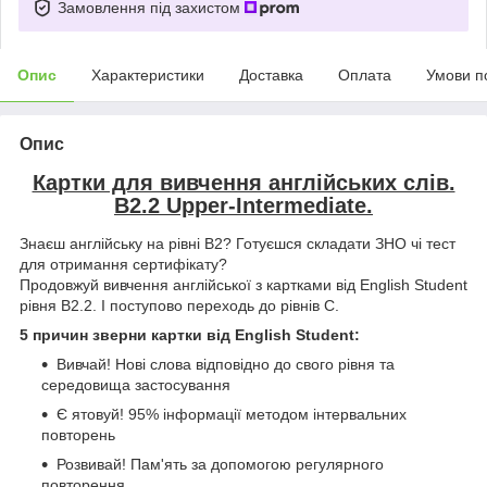
Замовлення під захистом
Опис
Характеристики
Доставка
Оплата
Умови п
Опис
Картки для вивчення англійських слів.
В2.2 Upper-Intermediate.
Знаєш англійську на рівні В2? Готуєшся складати ЗНО чі тест
для отримання сертифікату?
Продовжуй вивчення англійської з картками від English Student
рівня В2.2. І поступово переходь до рівнів С.
5 причин зверни картки від English Student:
Вивчай! Нові слова відповідно до свого рівня та
середовища застосування
Є ятовуй! 95% інформації методом інтервальних
повторень
Розвивай! Пам'ять за допомогою регулярного
повторення