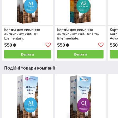
Картки для вивчення
Картки для вивчення
Карт
англійських слів. A1
англійських слів. A2 Pre-
англ
Elementary.
Intermediate.
Adva
550
550
550
₴
₴
Купити
Купити
Подібні товари компанії