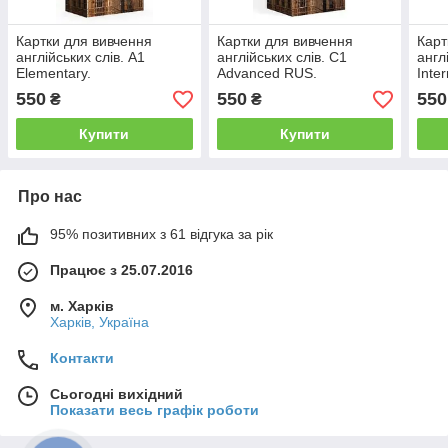
Картки для вивчення
Картки для вивчення
Карт
англійських слів. A1
англійських слів. С1
англ
Elementary.
Advanced RUS.
Inte
550
550
550
₴
₴
Купити
Купити
Про нас
95% позитивних з 61 відгука за рік
Працює з 25.07.2016
м. Харків
Харків, Україна
Контакти
Сьогодні вихідний
Показати весь графік роботи