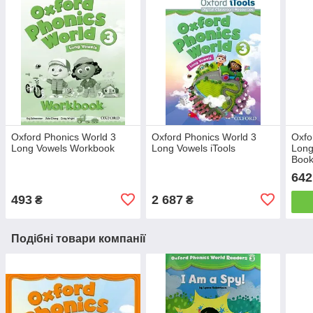
Oxford Phonics World 3
Oxford Phonics World 3
Oxfo
Long Vowels Workbook
Long Vowels iTools
Long
Book
642
493
2 687
₴
₴
Подібні товари компанії