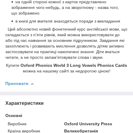
на одній стороні кожної з карток представлено
зображення чого-небудь, а на зворотному - назва того,
що зображено
в книзі для вчителя знаходяться поради з викладання
Цей абсолютно новий фонетичний курс англійської мови, що
складається з п'яти рівнів, який можна використовувати до
або під час навчання за основним підручником. Завдання які
захоплюють і розвивають мислення дозволять дітям активно
застосовувати на практиці накопичені знання. Діти вчаться
читати, а не просто запам'ятовувати слова і звуки.
Купити
Oxford Phonics World 3 Long Vowels Phonics Cards
можна на нашому сайті за недорогою ціною!
Приховати
Характеристики
Основні
Виробник
Oxford University Press
Країна виробник
Великобританія