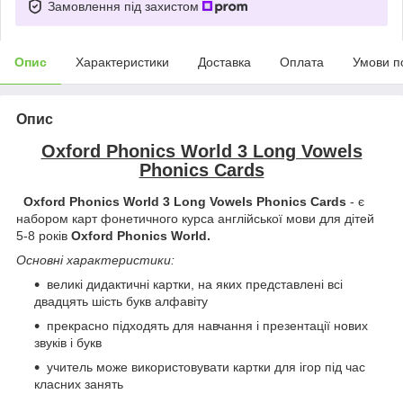
Замовлення під захистом
Опис
Характеристики
Доставка
Оплата
Умови п
Опис
Oxford Phonics World 3 Long Vowels
Phonics Cards
Oxford Phonics World 3 Long Vowels Phonics Cards
- є
набором карт фонетичного курса англійської мови для дітей
5-8 років
Oxford Phonics World.
Основні характеристики:
великі дидактичні картки, на яких представлені всі
двадцять шість букв алфавіту
прекрасно підходять для навчання і презентації нових
звуків і букв
учитель може використовувати картки для ігор під час
класних занять