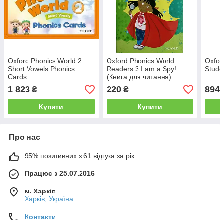
Oxford Phonics World 2
Oxford Phonics World
Oxfo
Short Vowels Phonics
Readers 3 I am a Spy!
Stud
Cards
(Книга для читання)
1 823
220
894
₴
₴
Купити
Купити
Про нас
95% позитивних з 61 відгука за рік
Працює з 25.07.2016
м. Харків
Харків, Україна
Контакти