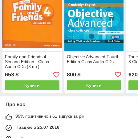
Family and Friends 4
Objective Advanced Fourth
Touc
Second Edition - Class
Edition Class Audio CDs
3 Cl
Audio CDs (3 шт.)
653
800
620
₴
₴
Купити
Купити
Про нас
95% позитивних з 61 відгука за рік
Працює з 25.07.2016