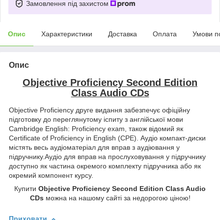
Замовлення під захистом
Опис
Характеристики
Доставка
Оплата
Умови п
Опис
Objective Proficiency Second Edition
Class Audio CDs
Objective Proficiency друге видання забезпечує офіційну
підготовку до переглянутому іспиту з англійської мови
Cambridge English: Proficiency exam, також відомий як
Certificate of Proficiency in English (CPE). Аудіо компакт-диски
містять весь аудіоматеріал для вправ з аудіювання у
підручнику.Аудіо для вправ на прослуховування у підручнику
доступно як частина окремого комплекту підручника або як
окремий компонент курсу.
Купити
Objective Proficiency Second Edition Class Audio
CDs
можна на нашому сайті за недорогою ціною!
Приховати