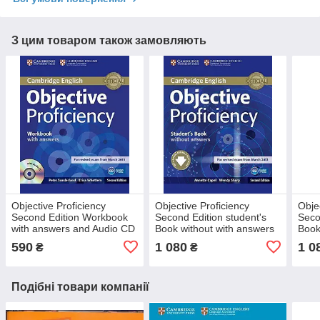
З цим товаром також замовляють
Objective Proficiency
Objective Proficiency
Obje
Second Edition Workbook
Second Edition student's
Seco
with answers and Audio CD
Book without with answers
Book
Downloadable Software
Soft
590
1 080
1 0
₴
₴
Подібні товари компанії