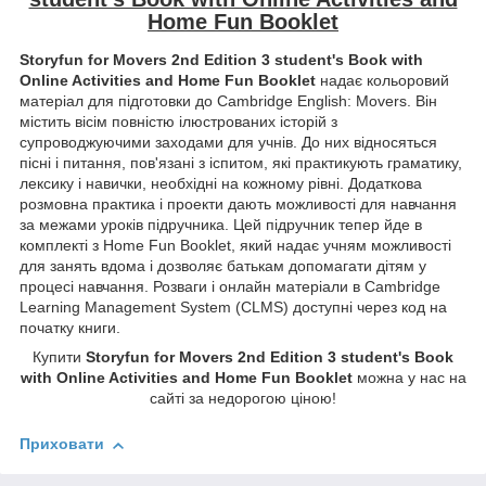
Home Fun Booklet
Storyfun for Movers 2nd Edition 3 student's Book with
Online Activities and Home Fun Booklet
надає кольоровий
матеріал для підготовки до Cambridge English: Movers. Він
містить вісім повністю ілюстрованих історій з
супроводжуючими заходами для учнів. До них відносяться
пісні і питання, пов'язані з іспитом, які практикують граматику,
лексику і навички, необхідні на кожному рівні. Додаткова
розмовна практика і проекти дають можливості для навчання
за межами уроків підручника. Цей підручник тепер йде в
комплекті з Home Fun Booklet, який надає учням можливості
для занять вдома і дозволяє батькам допомагати дітям у
процесі навчання. Розваги і онлайн матеріали в Cambridge
Learning Management System (CLMS) доступні через код на
початку книги.
Купити
Storyfun for Movers 2nd Edition 3 student's Book
with Online Activities and Home Fun Booklet
можна у нас на
сайті за недорогою ціною!
Приховати