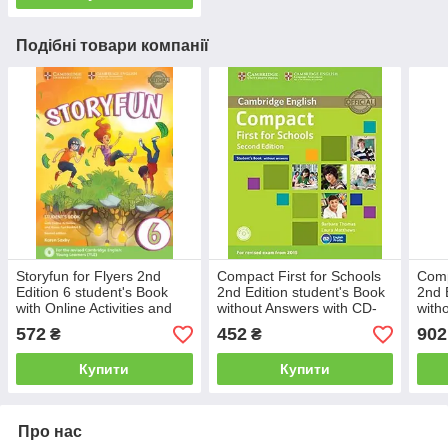
Подібні товари компанії
Storyfun for Flyers 2nd
Compact First for Schools
Comp
Edition 6 student's Book
2nd Edition student's Book
2nd 
with Online Activities and
without Answers with CD-
with
Home Fun Booklet
ROM
ROM 
572
452
902
₴
₴
Купити
Купити
Про нас