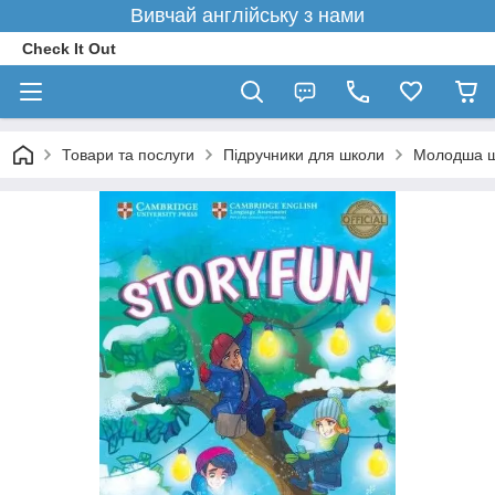
Вивчай англійську з нами
Check It Out
Товари та послуги
Підручники для школи
Молодша 