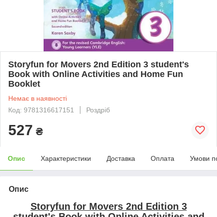
Storyfun for Movers 2nd Edition 3 student's
Book with Online Activities and Home Fun
Booklet
Немає в наявності
Код: 9781316617151
Роздріб
527
₴
Опис
Характеристики
Доставка
Оплата
Умови п
Опис
Storyfun for Movers 2nd Edition 3
student's Book with Online Activities and