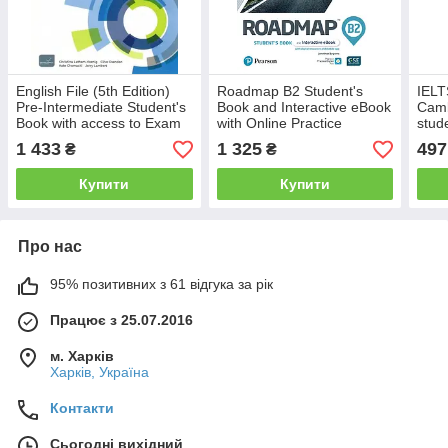
English File (5th Edition)
Roadmap B2 Student's
IELTS
Pre-Intermediate Student's
Book and Interactive eBook
Camb
Book with access to Exam
with Online Practice
stud
Confidence
(підручник з eBook та
answ
1 433
1 325
497
₴
₴
MyEnglishLab)
Audi
Купити
Купити
Про нас
95% позитивних з 61 відгука за рік
Працює з 25.07.2016
м. Харків
Харків, Україна
Контакти
Сьогодні вихідний