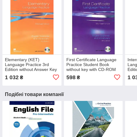
Elementary (KET)
First Certificate Language
Inte
Language Practice 3rd
Practice Student Book
Lang
Edition without Answer Key
without key with CD-ROM
Edit
with CD-ROM
wit
1 032
598
1 0
₴
₴
Подібні товари компанії