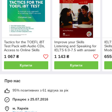
Tactics for the TOEFL iBT
Improve your Skills
IELT
Test Pack with Audio CDs,
Listening and Speaking for
Skill
Access to Online Skills
IELTS 6.0-7.5 with answer
Modu
Practice and key
key, Audio CDs and MPO
CD (
1 067
1 143
655
₴
₴
Купити
Купити
Про нас
95% позитивних з 61 відгука за рік
Працює з 25.07.2016
м. Харків