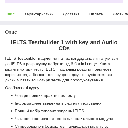
Опис
Характеристики
Доставка
Оплата
Умови п
Опис
IELTS Testbuilder 1 with key and Audio
CDs
IELTS Testbuilder націлений на тих кандидатів, які готуються
до IELTS в розрахунку набрати від 6 балів і вище. Книга
містить чотири тесту IELTS і подальші розділи практики і
керівництва, а безкоштовні супроводжують аудіо компакт-
диски містять всі чотири тесту для прослуховування.
Особливості курсу:
Чотири повних практичних тесту
Інформаційне введення в систему тестування
Повний набір типових завдань IELTS
Читання і написання тестів для навчального модуля
Супроводжуючі безкоштовні аудіодиски містять всі