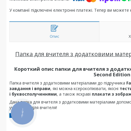
У компанії підключені електронні платежі. Тепер ви можете
Опис
Х
Папка для вчителя з додатковими матеріа
Короткий опис
папки для вчителя з додатко
Second Edition
Папка вчителя з додатковими матеріалами до підручника
Fa
завдання і вправи
, які можна ксерокопіювати, якісні
тест
і буквосполученнями
, а також яскраві
плакати з зобра
Дана папка для вчителя з додатковими матеріалами допом
учнів, так і для вчителя!
КНОПКА
ЗВ'ЯЗКУ