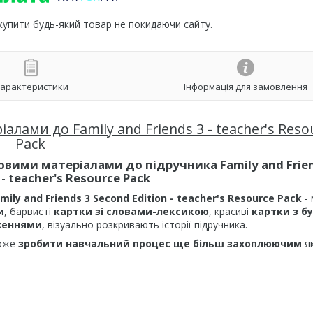
 купити будь-який товар не покидаючи сайту.
арактеристики
Інформація для замовлення
лами до Family and Friends 3 - teacher's Reso
Pack
вими матеріалами до підручника Family and Frien
 - teacher's Resource Pack
mily and Friends 3 Second Edition - teacher's Resource Pack
-
и
, барвисті
картки зі словами-лексикою
, красиві
картки з б
женнями
, візуально розкривають історії підручника.
оже
зробити навчальний процес ще більш захоплюючим
як