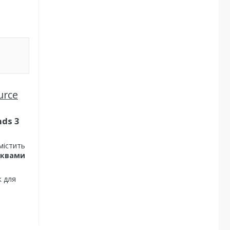
urce
ds 3
 містить
уквами
 для