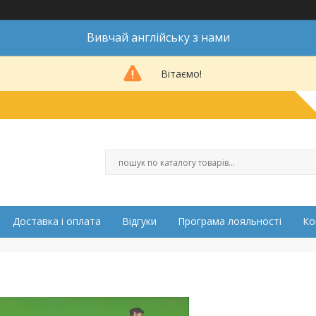
Вивчай англійську з нами
Вітаємо!
Доставка і оплата
Відгуки
Програма лояльності
Ко