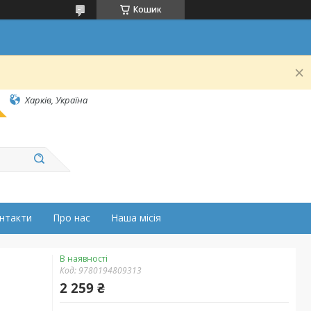
Кошик
Харків, Україна
нтакти
Про нас
Наша місія
В наявності
Код:
9780194809313
2 259 ₴