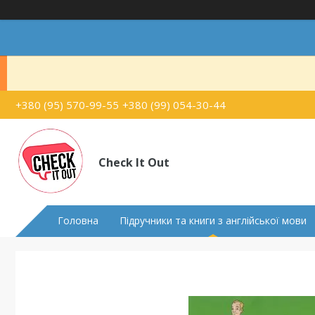
+380 (95) 570-99-55
+380 (99) 054-30-44
Check It Out
Головна
Підручники та книги з англійської мови