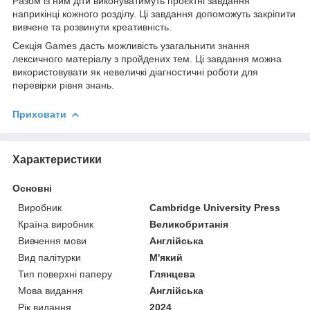
Разом із ним діти виконуватимуть проєктні завдання
наприкінці кожного розділу. Ці завдання допоможуть закріпити
вивчене та розвинути креативність.
Секція Games дасть можливість узагальнити знання
лексичного матеріалу з пройдених тем. Ці завдання можна
використовувати як невеличкі діагностичні роботи для
перевірки рівня знань.
Приховати
Характеристики
Основні
Виробник
Cambridge University Press
Країна виробник
Великобританія
Вивчення мови
Англійська
Вид палітурки
М'який
Тип поверхні паперу
Глянцева
Мова видання
Англійська
Рік видання
2024