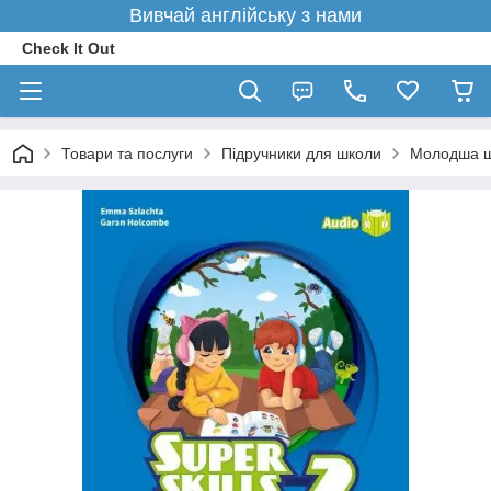
Вивчай англійську з нами
Check It Out
Товари та послуги
Підручники для школи
Молодша 