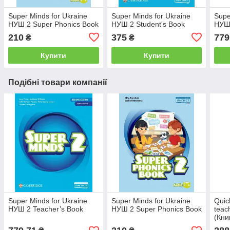
Super Minds for Ukraine
Super Minds for Ukraine
Supe
НУШ 2 Super Phonics Book
НУШ 2 Student's Book
НУШ 
210
375
779
₴
₴
Купити
Купити
Подібні товари компанії
Super Minds for Ukraine
Super Minds for Ukraine
Quic
НУШ 2 Teacher’s Book
НУШ 2 Super Phonics Book
teac
(Кни