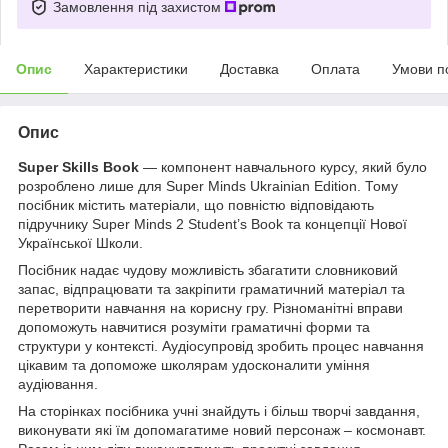
Замовлення під захистом
Опис
Характеристики
Доставка
Оплата
Умови п
Опис
Super Skills Book
— компонент навчального курсу, який було
розроблено лише для Super Minds Ukrainian Edition. Тому
посібник містить матеріали, що повністю відповідають
підручнику Super Minds 2 Student’s Book та концепції Нової
Української Школи.
Посібник надає чудову можливість збагатити словниковий
запас, відпрацювати та закріпити граматичний матеріал та
перетворити навчання на корисну гру. Різноманітні вправи
допоможуть навчитися розуміти граматичні форми та
структури у контексті. Аудіосупровід зробить процес навчання
цікавим та допоможе школярам удосконалити уміння
аудіювання.
На сторінках посібника учні знайдуть і більш творчі завдання,
виконувати які їм допомагатиме новий персонаж – космонавт.