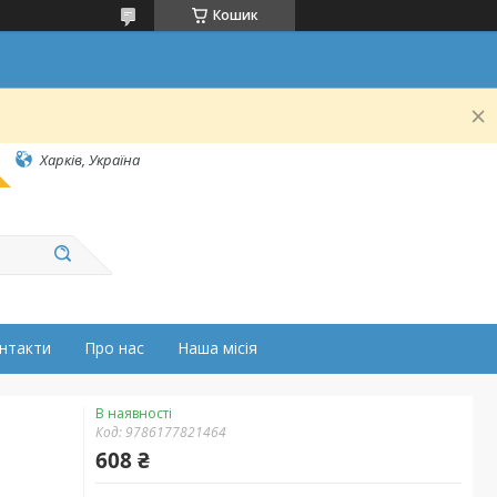
Кошик
Харків, Україна
нтакти
Про нас
Наша місія
В наявності
Код:
9786177821464
608 ₴