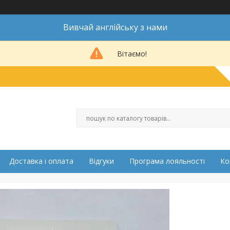
Вивчай англійську з нами
Вітаємо!
Доставка і оплата
Відгуки
Програма лояльності
Ко