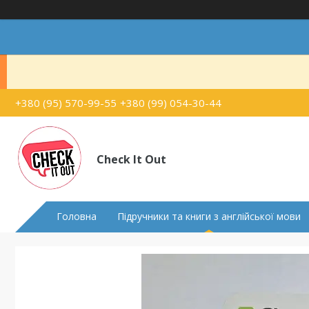
+380 (95) 570-99-55
+380 (99) 054-30-44
Check It Out
Головна
Підручники та книги з англійської мови