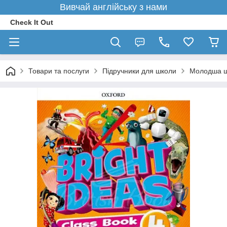
Вивчай англійську з нами
Check It Out
Товари та послуги
Підручники для школи
Молодша 