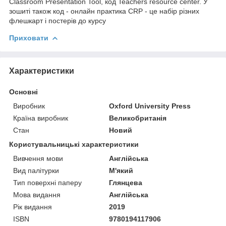
Classroom Presentation Tool, код Teachers resource center. У
зошиті також код - онлайн практика СRP - це набір різних
флешкарт і постерів до курсу
Приховати
Характеристики
Основні
Виробник
Oxford University Press
Країна виробник
Великобританія
Стан
Новий
Користувальницькі характеристики
Вивчення мови
Англійська
Вид палітурки
М'який
Тип поверхні паперу
Глянцева
Мова видання
Англійська
Рік видання
2019
ISBN
9780194117906