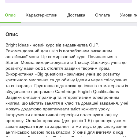
Опис
Характеристики
Доставка
Оплата
Умови п
Опис
Bright Ideas - новий курс від видавництва OUP.
Рекомендований для шкіл із поглибленим вивченням
англійської мови. Це семирівневий курс. Починається з
Starter. Можна використовувати із 1 класу. Заохочує учнів до
розвитку навичок 21 століття завдяки творчим іграм.
Використання «Big questions» закликає учнів до розвитку
критичного мислення та до обміну ідеями через спілкування
та співпрацю. Грунтовна підготовка до іспитів та матеріали із
вбудованою програмою Cambridge English Qualifications
Завдяки онлайн-практиці та інтерактивним електронним
книгам, що містять заняття в класі та домашні завдання, учні
можуть додатково практикувати зміст кожного уроку.
Інструменти автоматичної перевірки полегшують оцінку
прогресу. Онлайн-практика (для рівнів 1-6) пропонує учням
завантажувати ігри та завдання та мотивує їх до спілкування
англійською мовою поза класом. У книзі для вчителя є код