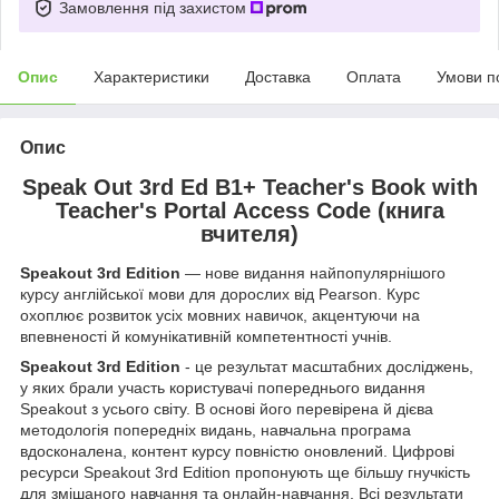
Замовлення під захистом
Опис
Характеристики
Доставка
Оплата
Умови п
Опис
Speak Out 3rd Ed B1+ Teacher's Book with
Teacher's Portal Access Code (книга
вчителя)
Speakout 3rd Edition
— нове видання найпопулярнішого
курсу англійської мови для дорослих від Pearson. Курс
охоплює розвиток усіх мовних навичок, акцентуючи на
впевненості й комунікативній компетентності учнів.
Speakout 3rd Edition
- це результат масштабних досліджень,
у яких брали участь користувачі попереднього видання
Speakout з усього світу. В основі його перевірена й дієва
методологія попередніх видань, навчальна програма
вдосконалена, контент курсу повністю оновлений. Цифрові
ресурси Speakout 3rd Edition пропонують ще більшу гнучкість
для змішаного навчання та онлайн-навчання. Всі результати