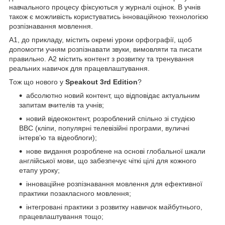
навчального процесу фіксуються у журналі оцінок. В учнів
також є можливість користуватись інноваційною технологією
розпізнавання мовлення.
A1, до прикладу, містить окремі уроки орфографії, щоб
допомогти учням розпізнавати звуки, вимовляти та писати
правильно. A2 містить контент з розвитку та тренування
реальних навичок для працевлаштування.
Тож що нового у
Speakout 3rd Edition
?
абсолютно новий контент, що відповідає актуальним
запитам вчителів та учнів;
новий відеоконтент, розроблений спільно зі студією
BBC (кліпи, популярні телевізійні програми, вуличні
інтерв’ю та відеоблоги);
нове видання розроблене на основі глобальної шкали
англійської мови, що забезпечує чіткі цілі для кожного
етапу уроку;
інноваційне розпізнавання мовлення для ефективної
практики позакласного мовлення;
інтегровані практики з розвитку навичок майбутнього,
працевлаштування тощо;