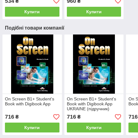
534
960
₴
₴
Купити
Купити
Подібні товари компанії
On Screen B1+ Student's
On Screen B1+ Student's
On S
Book with Digibook App
Book with Digibook App
Book
UKRAINE (підручник)
716
716
716
₴
₴
Купити
Купити