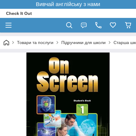
Вивчай англійську з нами
Check It Out
Товари та послуги
Підручники для школи
Старша шк