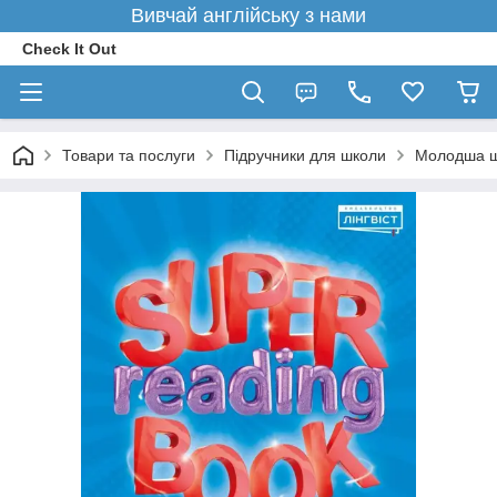
Вивчай англійську з нами
Check It Out
Товари та послуги
Підручники для школи
Молодша 