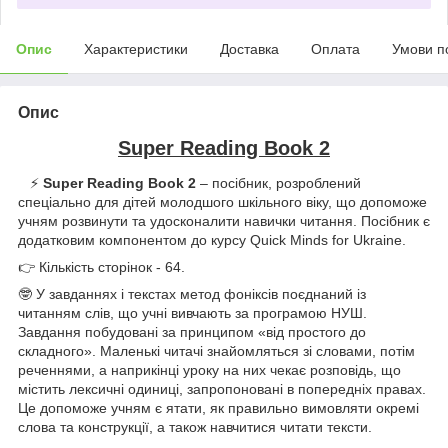
Опис
Характеристики
Доставка
Оплата
Умови п
Опис
Super Reading Book 2
⚡️
Super Reading Book 2
– посібник, розроблений
спеціально для дітей молодшого шкільного віку, що допоможе
учням розвинути та удосконалити навички читання. Посібник є
додатковим компонентом до курсу Quick Minds for Ukraine.
👉 Кількість сторінок - 64.
🤓 У завданнях і текстах метод фоніксів поєднаний із
читанням слів, що учні вивчають за програмою НУШ.
Завдання побудовані за принципом «від простого до
складного». Маленькі читачі знайомляться зі словами, потім
реченнями, а наприкінці уроку на них чекає розповідь, що
містить лексичні одиниці, запропоновані в попередніх правах.
Це допоможе учням є ятати, як правильно вимовляти окремі
слова та конструкції, а також навчитися читати тексти.