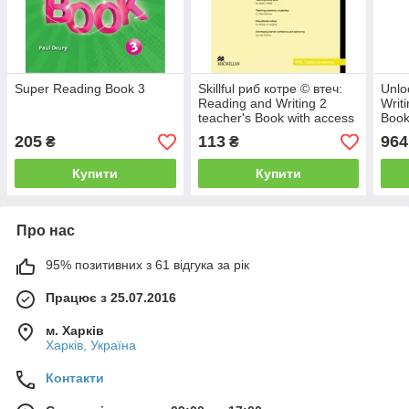
Super Reading Book 3
Skillful риб котре © втеч:
Unlo
Reading and Writing 2
Writi
teacher's Book with access
Book
Digibook
205
113
964
₴
₴
Купити
Купити
Про нас
95% позитивних з 61 відгука за рік
Працює з 25.07.2016
м. Харків
Харків, Україна
Контакти