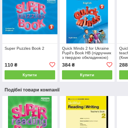
Super Puzzles Book 2
Quick Minds 2 for Ukraine
Quic
Pupil's Book HB (підручник
teac
з твердою обкладинкою)
(Кни
110
384
288
₴
₴
Купити
Купити
Подібні товари компанії