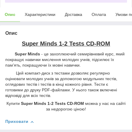
Опис
Характеристики
Доставка
Оплата
Умови п
Опис
Super Minds 1-2 Tests CD-ROM
Super Minds
- це захоплюючий семирівневий курс, який
покращує навички мислення молодих учнів, підсилює їх
пам'ять, покращуючи їх мовні навички.
Цей компакт-диск з тестами дозволяє регулярно
оцінювати молодих учнів за допомогою модульних тестів,
оглядових тестів і тестів в кінці кожного рівня. Тести є
готовими до друку PDF-файлами. У нього також включені
відповіді для всіх тестів.
Купити
Super Minds 1-2 Tests CD-ROM
можна у нас на сайті
за недорогою ціною!
Приховати