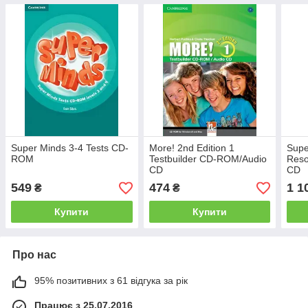
Super Minds 3-4 Tests CD-
More! 2nd Edition 1
Supe
ROM
Testbuilder CD-ROM/Audio
Reso
CD
CD
549
474
1 1
₴
₴
Купити
Купити
Про нас
95% позитивних з 61 відгука за рік
Працює з 25.07.2016