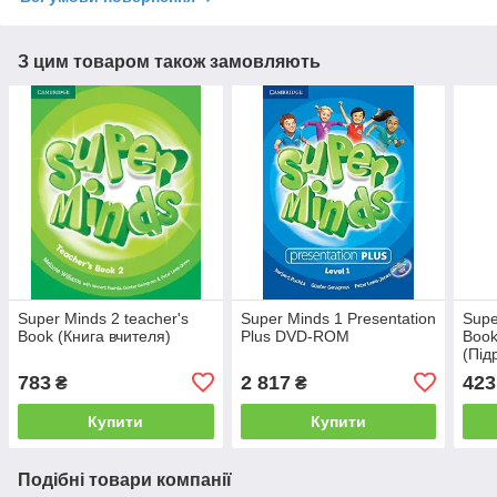
З цим товаром також замовляють
Super Minds 2 teacher's
Super Minds 1 Presentation
Supe
Book (Книга вчителя)
Plus DVD-ROM
Boo
(Під
783
2 817
423
₴
₴
Купити
Купити
Подібні товари компанії