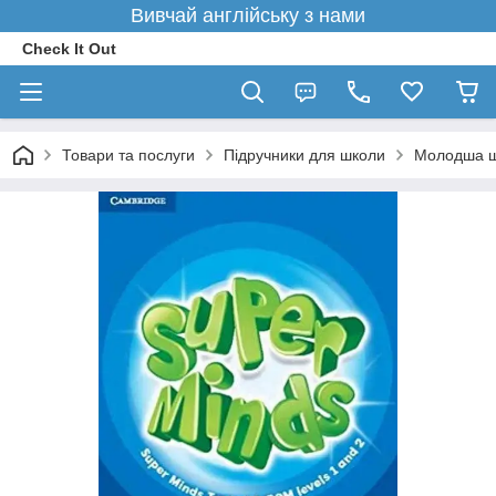
Вивчай англійську з нами
Check It Out
Товари та послуги
Підручники для школи
Молодша 