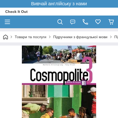
Вивчай англійську з нами
Check It Out
Товари та послуги
Підручники з французької мови
П