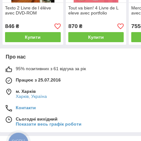
Texto 2 Livre de l élève
Tout va bien! 4 Livre de L
Merci
avec DVD-ROM
eleve avec portfolio
ave
846
870
755
₴
₴
Купити
Купити
Про нас
95% позитивних з 61 відгука за рік
Працює з 25.07.2016
м. Харків
Харків, Україна
Контакти
Сьогодні вихідний
Показати весь графік роботи
КНОПКА