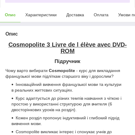
Опис
Характеристики
Доставка
Оплата
Умови п
Опис
Cosmopolite 3 Livre de l élève avec DVD-
ROM
Підручник
Чому варто вибирати
Cosmopolite
- курс для викладання
французької мови підліткам старшого віку і дорослим?
Інноваційний вивчення французької мови та культури
в реальних життєвих ситуаціях.
Курс адаптується до різних темпів навчання з чіткою і
простою у використанні структурою для вчителя (6
двосторінкових уроків на розділ).
Кожен розділ пропонує індуктивний і глибокий підхід
вивчення мови.
Cosmopolite викликає інтерес і спонукає учнів до