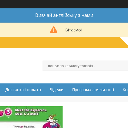
Вивчай англійську з нами
Вітаємо!
Доставка і оплата
Відгуки
Програма лояльності
Ко