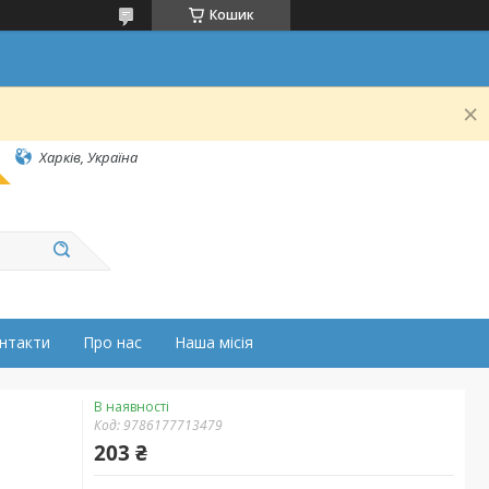
Кошик
Харків, Україна
нтакти
Про нас
Наша місія
В наявності
Код:
9786177713479
203 ₴