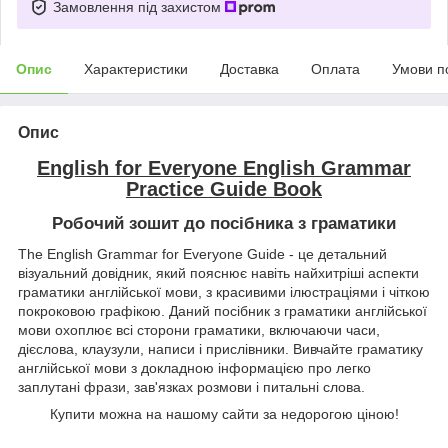
Замовлення під захистом
Опис
Характеристики
Доставка
Оплата
Умови п
Опис
English for Everyone English Grammar
Practice Guide Book
Робочий зошит до посібника з граматики
The English Grammar for Everyone Guide - це детальний
візуальний довідник, який пояснює навіть найхитріші аспекти
граматики англійської мови, з красивими ілюстраціями і чіткою
покроковою графікою. Даний посібник з граматики англійської
мови охоплює всі сторони граматики, включаючи часи,
дієслова, клаузули, написи і прислівники. Вивчайте граматику
англійської мови з докладною інформацією про легко
заплутані фрази, зав'язках розмови і питальні слова.
Купити можна на нашому сайти за недорогою ціною!