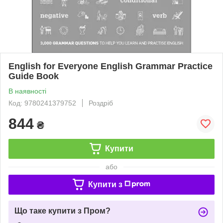
English for Everyone English Grammar Practice
Guide Book
В наявності
Код: 9780241379752
Роздріб
844
₴
Купити
або
Купити з
Що таке купити з Пром?