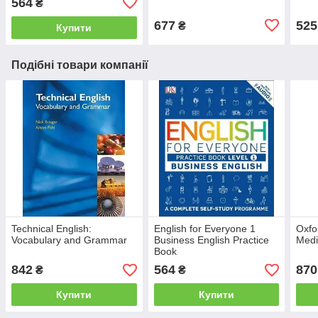
564
₴
677
525
₴
Купити
Подібні товари компанії
Technical English:
English for Everyone 1
Oxfo
Vocabulary and Grammar
Business English Practice
Medi
Book
842
564
870
₴
₴
Купити
Купити