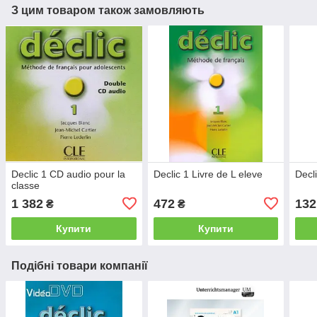
З цим товаром також замовляють
Declic 1 CD audio pour la
Declic 1 Livre de L eleve
Decl
classe
1 382
472
132
₴
₴
Купити
Купити
Подібні товари компанії