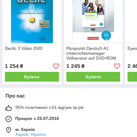
Declic 3 Video DVD
Pluspunkt Deutsch A1
Eyes
Unterrichtsmanager
Vollversion auf DVD-ROM
1 254
1 245
2 4
₴
₴
Купити
Купити
Про нас
95% позитивних з 61 відгука за рік
Працює з 25.07.2016
м. Харків
Харків, Україна