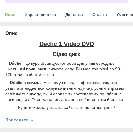
Опис
Характеристики
Доставка
Оплата
Умови п
Опис
Declic 1 Video DVD
Відео диск
Déclic
- це курс французької мови для учнів середньої
школи, які починають вивчати мову. Він має три рівні по 90-
120 годин зайняти кожен.
Déclic
зрозуміла у своєму викладі і ефективна завдяки
увазі, яка надається комунікативним ноу-хау, усним вправам і
освітнього підходу, який сприяє як поступовому придбанню
навичок, так і їх регулярної запланованої перевірки й оцінки.
Купити можна у нас на сайті за недорогою ціною!
Приховати