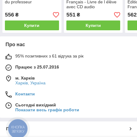
du professeur
Français - Livre de l élève
Édit
avec CD audio
Franç
avec 
556
551
562
₴
₴
Купити
Купити
Про нас
95% позитивних з 61 відгука за рік
Працює з 25.07.2016
м. Харків
Харків, Україна
Контакти
Сьогодні вихідний
Показати весь графік роботи
КНОПКА
Про нас
ЗВ'ЯЗКУ