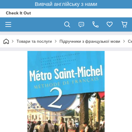
Вивчай англійську з нами
Check It Out
Товари та послуги
Підручники з французької мови
С