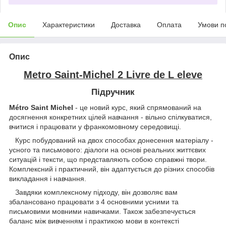
Опис
Характеристики
Доставка
Оплата
Умови п
Опис
Metro Saint-Michel 2 Livre de L eleve
Підручник
Métro Saint Michel
- це новий курс, який спрямований на
досягнення конкретних цілей навчання - вільно спілкуватися,
вчитися і працювати у франкомовному середовищі.
Курс побудований на двох способах донесення матеріалу -
усного та письмового: діалоги на основі реальних життєвих
ситуацій і тексти, що представляють собою справжні твори.
Комплексний і практичний, він адаптується до різних способів
викладання і навчання.
Завдяки комплексному підходу, він дозволяє вам
збалансовано працювати з 4 основними усними та
письмовими мовними навичками. Також забезпечується
баланс між вивченням і практикою мови в контексті