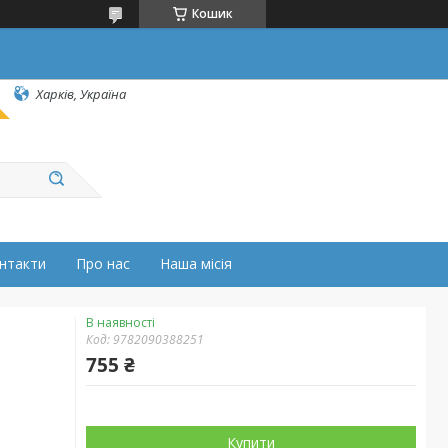
Кошик
Харків, Україна
нтакти
Про нас
Наша місія
В наявності
Код:
9782090388251
755 ₴
Купити