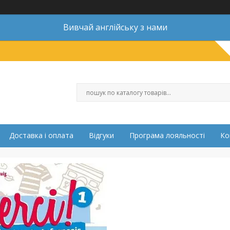
Вивчай англійську з нами
Доставка і оплата
Відгуки
Програма лояльності
Ко