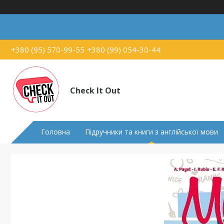
+380 (95) 570-99-55
+380 (99) 054-30-44
Check It Out
Головна
Підручники та книги з англійської мови