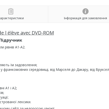
арактеристики
Інформація для замовлення
 de l élève avec DVD-ROM
Підручник
и рівнів A1-A2.
ляють їм задоволення;
ії у франкомовних середовищі, від Марселя до Дакару, від Вруксе
ні А1 і А2;
ів;
уації;
юстрованої лексики.
шому сайті за недорогою ціною!