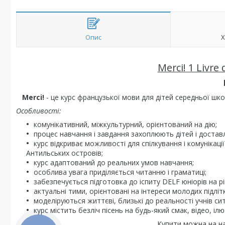
Опис
Х
Merci! 1 Livre
Merci!
- це курс французької мови для дітей середньої школ
Особливості:
комунікативний, міжкультурний, орієнтований на дію;
процес навчання і завдання захоплюють дітей і достав
курс відкриває можливості для спілкування і комунікац
Антильських островів;
курс адаптований до реальних умов навчання;
особлива увага приділяється читанню і граматиці;
забезпечується підготовка до іспиту DELF юніорів на рів
актуальні тими, орієнтовані на інтереси молодих підлітк
моделіруються життєві, близькі до реальності учнів сит
курс містить безліч пісень на будь-який смак, відео, іл
Купити можна на на