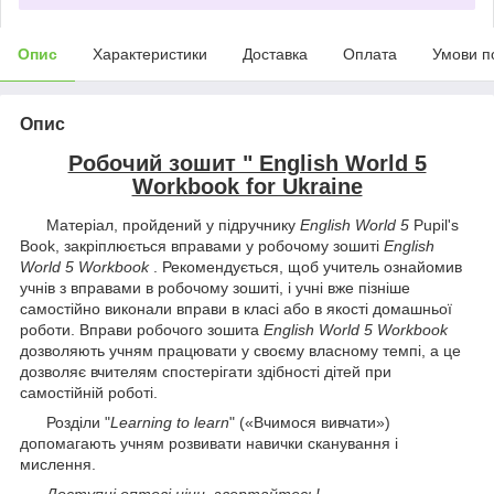
Опис
Характеристики
Доставка
Оплата
Умови п
Опис
Робочий зошит " English World 5
Workbook for Ukraine
Матеріал, пройдений у підручнику
English World 5
Pupil's
Book
, закріплюється вправами у робочому зошиті
English
World 5 Workbook
.
Рекомендується
, щоб учитель ознайомив
учнів з вправами в робочому зошиті, і учні вже пізніше
самостійно виконали вправи в класі або в якості домашньої
роботи.
Вправи робочого зошита
English World 5 Workbook
дозволяють учням працювати у своєму власному темпі, а це
дозволяє вчителям спостерігати здібності дітей при
самостійній роботі.
Розділи "
Learning to learn
" («Вчимося вивчати»)
допомагають учням розвивати навички сканування і
мислення.