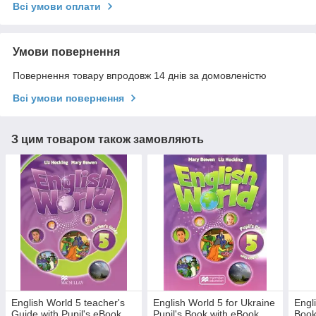
Всі умови оплати
Умови повернення
Повернення товару впродовж 14 днів за домовленістю
Всі умови повернення
З цим товаром також замовляють
English World 5 teacher's
English World 5 for Ukraine
Engl
Guide with Pupil's eBook
Pupil's Book with eBook
Book