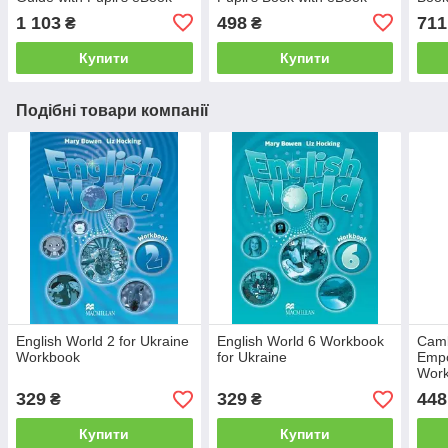
1 103
498
711
₴
₴
Купити
Купити
Подібні товари компанії
English World 2 for Ukraine
English World 6 Workbook
Camb
Workbook
for Ukraine
Empo
Work
Answ
329
329
448
₴
₴
Audi
Купити
Купити