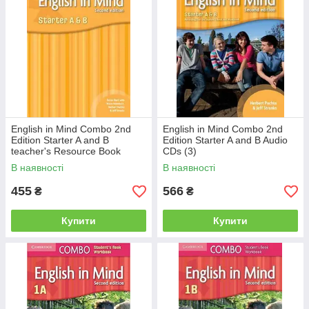
Mario» були написані експертом по методології Маріо
Рінволукрі.
Безперервні підліткові фотоісторії дають учням
відчуття сучасної розмовної англійської. Ці ж персонажі
також присутні в пов'язаних відео епізодах.
Скорочені 14 одиниць на рівень означають, що класі
можуть охоплювати весь навчальний план протягом
року.
Розділ «Get it right!» На основі унікальної інформації
English in Mind Combo 2nd
English in Mind Combo 2nd
Edition Starter A and B
Edition Starter A and B Audio
з Cambridge Learner Corpus, охоплює проблемні
teacher's Resource Book
CDs (3)
області, загальні для учнів шкірного рівня.
В наявності
В наявності
Восьмістранічних розділ «Welcome» на кожному рівні
і рівень Starter для початківців допомагають добре
455
566
₴
₴
познайомитися з курсом.
Купити
Купити