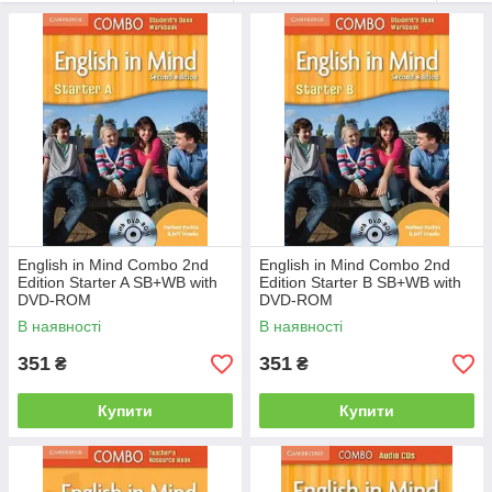
прослуховування, розділи «Culture in mind» і «Everyday
English». Абсолютно новим для іншого видання є DVD-ROM
для підручника, який містить ігри, додаткові вправи і
відеоролики із зображенням персонажів з історії та функцію
«Відео». Вчителі зможуть оцінити нову цифрову підтримку у
формі Testmaker Audio CD / CD-ROM, яка дозволяє їм
створювати і редагувати свої власні тести, і Classware, який
об єднує підручник, аудіо та відео класу.
Ключові особливості:
Творчі і привабливі тими викликають інтерес у
підлітків і мотивують до навчання.
English in Mind Combo 2nd
English in Mind Combo 2nd
Проекти та письмові завдання дозволяють учням
Edition Starter A SB+WB with
Edition Starter B SB+WB with
створювати власне мовне портфоліо, розвиваючи
DVD-ROM
DVD-ROM
самостійність учня і даючи студентам навички
В наявності
В наявності
практичного застосування мови.
351
351
₴
₴
Розділи «Culture in mind» дають студентам уявлення
про різні аспекти культури в англомовному світі.
Купити
Купити
Книга ресурсів вчителя з фотокопіруемою
граматикою і комунікаційними вправами дає вчителям
більшу підтримку і гнучкість. Сторінки посібника містять
безліч навчальних радий і ідей. Розділ «Примітка from