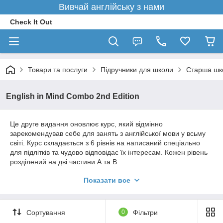
Вивчай англійську з нами
Check It Out
Товари та послуги
Підручники для школи
Старша шк
English in Mind Combo 2nd Edition
Це друге видання оновлює курс, який відмінно
зарекомендував себе для занять з англійської мови у всьму
світі. Курс складається з 6 рівнів на написаний спеціально
для підлітків та чудово відповідає їх інтересам. Кожен рівень
розділений на дві частини А та В
Цікавий контент і сильний акцент на граматиці і словниковому
Показати все
запасі роблять цей курс популярними як серед викладачів,
так і серед студентів. Кожен рівень курсу передбачає 80-90
годин зайняти в класі і ідеально підходить для занять з дітьми
Сортування
0
Фільтри
різних здібностей. Популярні функції курсом були оновлені
новим контентом, включаючи тими для творчого читання і