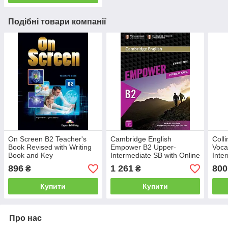
Подібні товари компанії
On Screen B2 Teacher's
Cambridge English
Coll
Book Revised with Writing
Empower B2 Upper-
Voca
Book and Key
Intermediate SB with Online
Inte
Assessment and Practice,
896
1 261
800
₴
₴
and Online WB
Купити
Купити
Про нас