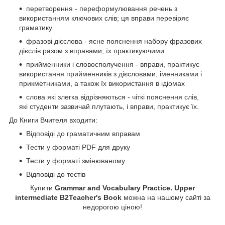
перетворення - переформулювання речень з
використанням ключових слів; ця вправи перевіряє
граматику
фразові дієслова - ясне пояснення набору фразових
дієслів разом з вправами, їх практикуючими
прийменники і словосполучення - вправи, практикує
використання прийменників з дієсловами, іменниками і
прикметниками, а також їх використання в ідіомах
слова які злегка відрізняються - чіткі пояснення слів,
які студенти зазвичай плутають, і вправи, практикує їх.
До Книги Вчителя входити:
Відповіді до граматичним вправам
Тести у форматі PDF для друку
Тести у форматі змінюваному
Відповіді до тестів
Купити
Grammar and Vocabulary Practice. Upper
intermediate B2Teacher's Book
можна на нашому сайті за
недорогою ціною!