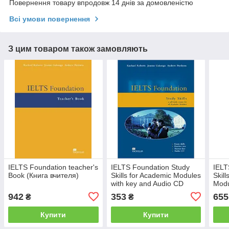
Повернення товару впродовж 14 днів за домовленістю
Всі умови повернення
З цим товаром також замовляють
IELTS Foundation teacher's
IELTS Foundation Study
IELT
Book (Книга вчителя)
Skills for Academic Modules
Skill
with key and Audio CD
Modu
CD (
942
353
655
₴
₴
Купити
Купити