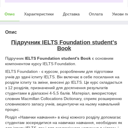
Опис
Характеристики
Доставка
Оплата
Умови п
Опис
Підручник IELTS Foundation student's
Book
Підручник
IELTS Foundation student's Book
є основним
компонентом курсу IELTS Foundation.
IELTS Foundation - є курсом, розробленим для підготовки
учнів до здачі іспиту IELTS. Він включає в себе посилання на
розділи іспиту та зміни, внесені до IELTS. Це курс складається
з 12 розділів, призначений для досягнення результатів
студентами в діапазоні 4-5,5 балів. Матеріал, використовує
словник Macmillan Collocations Dictionary, сприяє розширенню
словникового запасу учнів, акцентуючи на ньому навчальний
процес.
Розділ «Навички навчання» в кінці кожного розділу допомагає
студентам зосередитися на навичках навчання, необхідних як