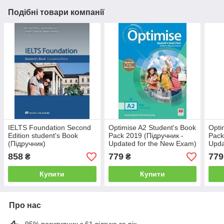
Подібні товари компанії
IELTS Foundation Second
Optimise A2 Student's Book
Opti
Edition student's Book
Pack 2019 (Підручник -
Pack
(Підручник)
Updated for the New Exam)
Upda
858
779
779
₴
₴
Купити
Купити
Про нас