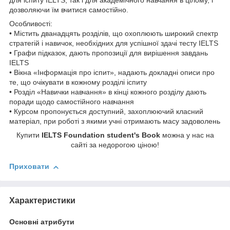
для іспиту IELTS, так і для академічного навчання в цілому, і
дозволяючи їм вчитися самостійно.
Особливості:
• Містить дванадцять розділів, що охоплюють широкий спектр
стратегій і навичок, необхідних для успішної здачі тесту IELTS
• Графи підказок, дають пропозиції для вирішення завдань
IELTS
• Вікна «Інформація про іспит», надають докладні описи про
те, що очікувати в кожному розділі іспиту
• Розділ «Навички навчання» в кінці кожного розділу дають
поради щодо самостійного навчання
• Курсом пропонується доступний, захоплюючий класний
матеріал, при роботі з якими учні отримають масу задоволень
Купити
IELTS Foundation student's Book
можна у нас на
сайті за недорогою ціною!
Приховати
Характеристики
Основні атрибути