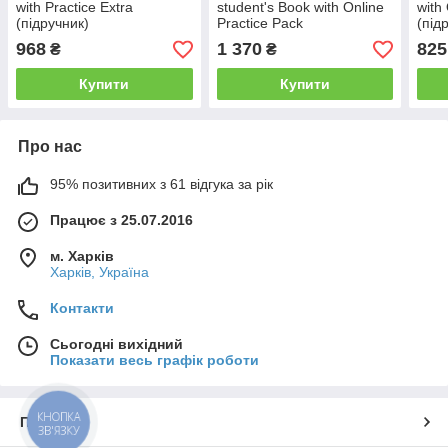
with Practice Extra
student's Book with Online
with
(підручник)
Practice Pack
(під
968
1 370
825
₴
₴
Купити
Купити
Про нас
95% позитивних з 61 відгука за рік
Працює з 25.07.2016
м. Харків
Харків, Україна
Контакти
Сьогодні вихідний
Показати весь графік роботи
КНОПКА
Про нас
ЗВ'ЯЗКУ