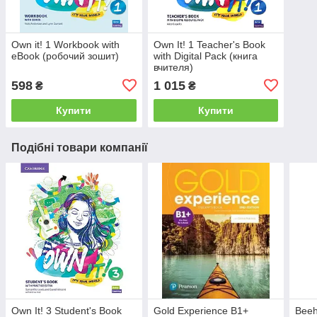
Own it! 1 Workbook with
Own It! 1 Teacher's Book
eBook (робочий зошит)
with Digital Pack (книга
вчителя)
598
1 015
₴
₴
Купити
Купити
Подібні товари компанії
Own It! 3 Student's Book
Gold Experience B1+
Beeh