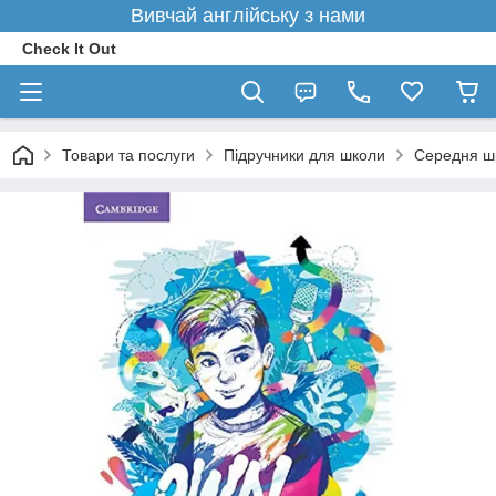
Вивчай англійську з нами
Check It Out
Товари та послуги
Підручники для школи
Середня ш