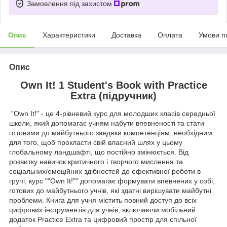
Замовлення під захистом
Опис
Характеристики
Доставка
Оплата
Умови п
Опис
Own It! 1 Student's Book with Practice
Extra (підручник)
"Own It!" - це 4-рівневий курс для молодших класів середньої
школи, який допомагає учням набути впевненості та стати
готовими до майбутнього завдяки компетенціям, необхідним
для того, щоб прокласти свій власний шлях у цьому
глобальному ландшафті, що постійно змінюється. Від
розвитку навичок критичного і творчого мислення та
соціальних/емоційних здібностей до ефективної роботи в
групі, курс ""Own It!"" допомагає формувати впевнених у собі,
готових до майбутнього учнів, які здатні вирішувати майбутні
проблеми. Книга для учня містить повний доступ до всіх
цифрових інструментів для учнів, включаючи мобільний
додаток Practice Extra та цифровий простір для спільної