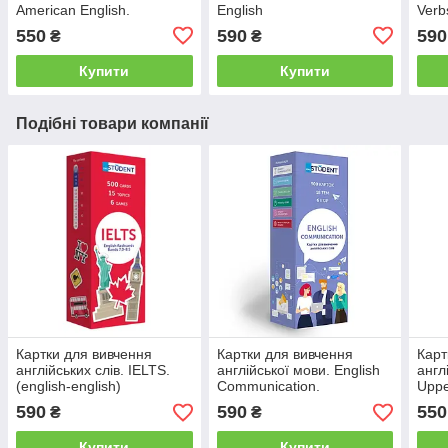
American English.
English
Verb
550
590
590
₴
₴
Купити
Купити
Подібні товари компанії
Картки для вивчення
Картки для вивчення
Карт
англійських слів. IELTS.
англійської мови. English
англ
(english-english)
Communication.
Uppe
590
590
550
₴
₴
Купити
Купити