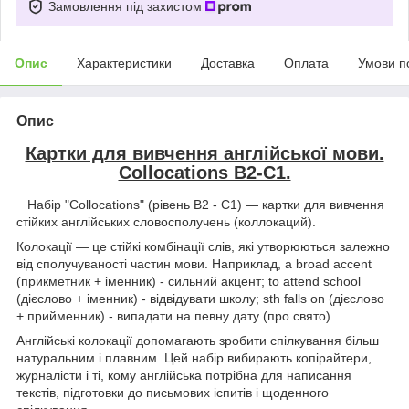
Замовлення під захистом
Опис
Характеристики
Доставка
Оплата
Умови п
Опис
Картки для вивчення англійської мови.
Collocations B2-C1.
Набір "Collocations" (рівень В2 - С1) — картки для вивчення
стійких англійських словосполучень (коллокаций).
Колокації — це стійкі комбінації слів, які утворюються залежно
від сполучуваності частин мови. Наприклад, a broad accent
(прикметник + іменник) - сильний акцент; to attend school
(дієслово + іменник) - відвідувати школу; sth falls on (дієслово
+ прийменник) - випадати на певну дату (про свято).
Англійські колокації допомагають зробити спілкування більш
натуральним і плавним. Цей набір вибирають копірайтери,
журналісти і ті, кому англійська потрібна для написання
текстів, підготовки до письмових іспитів і щоденного